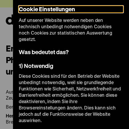
Direkt
Heute +
Cookie Einstellungen
zum
Seiteninhalt
Auf unserer Website werden neben den
springen
Navi
technisch unbedingt notwendigen Cookies
auf-
und
noch Cookies zur statistischen Auswertung
zuk
gesetzt.
Ende und Anfang:
Was bedeutet das?
Photographen in Deutschland
1) Notwendig
um 1945
Diese Cookies sind für den Betrieb der Website
unbedingt notwendig, weil sie grundlegende
Funktionen wie Sicherheit, Netzwerkfreiheit und
Ausstellung Deutsches Historisches Museum, Berlin,
Barrierefreiheit ermöglichen. Sie können diese
Zeughaus, 19. Mai bis 29. August 1995
deaktivieren, indem Sie ihre
Berlin: DHM, 1995. – 224 S.: überw. Ill.
Browsereinstellungen ändern. Dies kann sich
jedoch auf die Funktionsweise der Website
Herausgegeben von:
Hrsg.: Klaus Honnef und Ursula
auswirken.
Breymayer