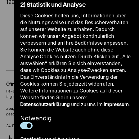
1995
2) Statistik und Analyse
Diese Cookies helfen uns, Informationen über
die Nutzungsweise und das Besucherverhalten
auf unserer Website zu erhalten. Dadurch
können wir unser Angebot kontinuierlich
Zu
Zu
Zu
Zu
Zu
verbessern und an Ihre Bedürfnisse anpassen.
unserer
unserer
unserer
unserer
unser
Sie können die Website auch ohne diese
Analyse Cookies nutzen. Durch Klicken auf „Alle
Zu
Instagram
YouTube
Facebook
LinkedIn
Spoti
auswählen“ erklären Sie sich einverstanden,
unserer
Seite
Seite
Seite
Seite
Seite
dass wir Cookies zu Analyse-Zwecken setzen.
Soundcloud
Das Einverständnis in die Verwendung der
Seite
Cookies können Sie jederzeit widerrufen.
Öffnungszeiten
Weitere Informationen zu Cookies auf dieser
Pei-Bau:
täglich 10-18 Uhr
Website finden Sie in unserer
Datenschutzerklärung
und zu uns im
Impressum
.
Zeughaus:
geschlossen
Notwendig
24. Dezember geschlossen