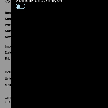
Statistik und Analyse
Besucherservice
Kontakt
Presse
Museumsverein
Newsletter
Impressum
Datenschutz
Erklärung digitale Barrierefreiheit
Deutsches Historisches Museum
Unter den Linden 2
10117 Berlin
Gefördert mit Mitteln des Beauftragten der Bundesregierung für
Kultur und Medien