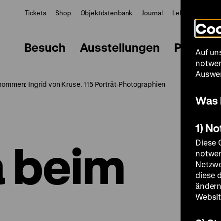
Tickets
Shop
Objektdatenbank
Journal
LeMO
ZWBE
Coo
Besuch
Ausstellungen
Progra
Auf un
notwen
Auswer
ommen: Ingrid von Kruse. 115 Porträt-Photographien
Was 
1) N
 beim
Diese 
notwen
Netzwe
diese 
ändern
Websit