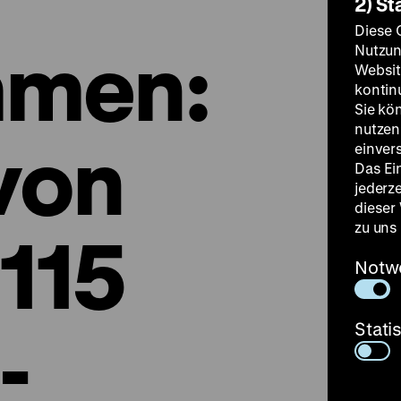
2) St
Diese 
men:
Nutzun
Websit
kontin
Sie kö
nutzen.
 von
einver
Das Ei
jederz
dieser
zu uns
 115
Notw
-
Stati