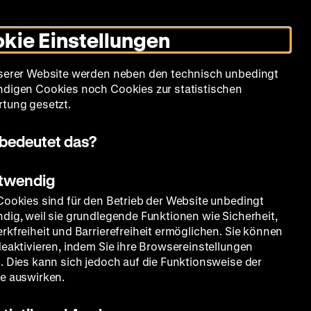
Informationen
Informationen
Suche
Heute +
Deutsch
Englisch
Zeughauskino
Dunklen
De
En
zum
zum
Modus
kie Einstellungen
Deutschen
Deutschen
umschalten
Historischen
Historischen
mm
Sammlung
Bildung
Museum
Museum
Museum
serer Website werden neben den technisch unbedingt
in
in
digen Cookies noch Cookies zur statistischen
Deutscher
Leichter
tung gesetzt.
Gebärdensprache
Sprache
bedeutet das?
otwendig
Cookies sind für den Betrieb der Website unbedingt
dig, weil sie grundlegende Funktionen wie Sicherheit,
rkfreiheit und Barrierefreiheit ermöglichen. Sie können
deaktivieren, indem Sie ihre Browsereinstellungen
. Dies kann sich jedoch auf die Funktionsweise der
e auswirken.