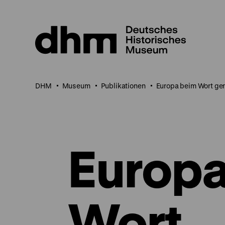
Direkt
zum
Seiteninhalt
springen
DHM
Museum
Publikationen
Europa beim Wort gen
Europa
Wort