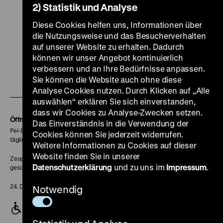
2) Statistik und Analyse
Diese Cookies helfen uns, Informationen über
die Nutzungsweise und das Besucherverhalten
auf unserer Website zu erhalten. Dadurch
Zu
Zu
Zu
Zu
Zu
können wir unser Angebot kontinuierlich
unserer
unserer
unserer
unserer
unser
verbessern und an Ihre Bedürfnisse anpassen.
Zu
Instagram
YouTube
Facebook
LinkedIn
Spoti
Sie können die Website auch ohne diese
unserer
Analyse Cookies nutzen. Durch Klicken auf „Alle
Seite
Seite
Seite
Seite
Seite
auswählen“ erklären Sie sich einverstanden,
Soundcloud
dass wir Cookies zu Analyse-Zwecken setzen.
Seite
Öffnungszeiten
Das Einverständnis in die Verwendung der
Pei-Bau:
Cookies können Sie jederzeit widerrufen.
täglich 10-18 Uhr
Weitere Informationen zu Cookies auf dieser
Website finden Sie in unserer
Zeughaus:
Datenschutzerklärung
und zu uns im
Impressum
.
geschlossen
24. Dezember geschlossen
Notwendig