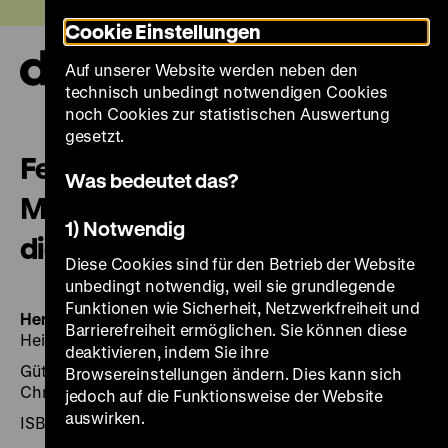
Direkt
Heute +
Cookie Einstellungen
zum
Seiteninhalt
Auf unserer Website werden neben den
springen
Navi
technisch unbedingt notwendigen Cookies
auf-
und
noch Cookies zur statistischen Auswertung
zuk
gesetzt.
Feste und Bräuche aus
Was bedeutet das?
Mittelalter und Renaissance:
1) Notwendig
die Augsburger Monatsbilder
Diese Cookies sind für den Betrieb der Website
unbedingt notwendig, weil sie grundlegende
Funktionen wie Sicherheit, Netzwerkfreiheit und
Herausgegeben von:
Red.: Christina Langner. Textbeitr.:
Barrierefreiheit ermöglichen. Sie können diese
Heinrich Dormeier ...
deaktivieren, indem Sie ihre
Gütersloh/München 2007, 224 Seiten: zahlr. Ill.,
Browsereinstellungen ändern. Dies kann sich
Chronik-Verlag
jedoch auf die Funktionsweise der Website
auswirken.
ISBN 978-3-577-14375-2