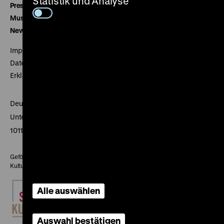
Statistik und Analyse
Presse
Museumsverein
Newsletter
Impressum
Datenschutz
Erklärung digitale Barrierefreiheit
Deutsches Historisches Museum
Unter den Linden 2
10117 Berlin
Gefördert mit Mitteln des Beauftragten der Bundesregierung für
Kultur und Medien
Alle auswählen
Auswahl bestätigen