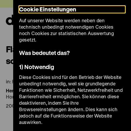
Direkt
Heute +
Cookie Einstellungen
zum
Seiteninhalt
Auf unserer Website werden neben den
springen
Navi
technisch unbedingt notwendigen Cookies
auf-
und
noch Cookies zur statistischen Auswertung
zuk
gesetzt.
Flattening paper with the hard-
Was bedeutet das?
soft sandwich
1) Notwendig
Diese Cookies sind für den Betrieb der Website
in: Paper Conservation News 102.
unbedingt notwendig, weil sie grundlegende
Funktionen wie Sicherheit, Netzwerkfreiheit und
Herausgegeben von:
Autoren: Hildegard
Barrierefreiheit ermöglichen. Sie können diese
Homburger/Barbara Korbel
deaktivieren, indem Sie ihre
2002, S. 9
Browsereinstellungen ändern. Dies kann sich
jedoch auf die Funktionsweise der Website
auswirken.