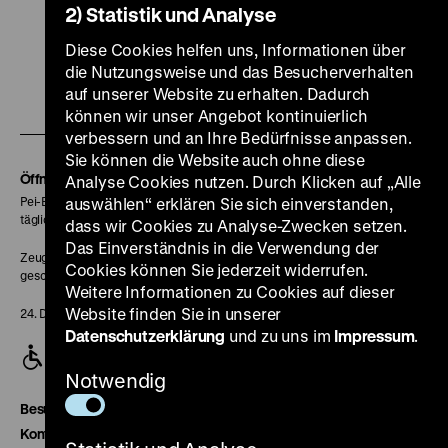
2) Statistik und Analyse
Zu
Zu
Zu
Zu
Zu
Diese Cookies helfen uns, Informationen über
unserer
unserer
unserer
unserer
unser
die Nutzungsweise und das Besucherverhalten
Zu
Instagram
YouTube
Facebook
LinkedIn
Spoti
auf unserer Website zu erhalten. Dadurch
können wir unser Angebot kontinuierlich
unserer
Seite
Seite
Seite
Seite
Seite
verbessern und an Ihre Bedürfnisse anpassen.
Soundcloud
Sie können die Website auch ohne diese
Seite
Öffnungszeiten
Analyse Cookies nutzen. Durch Klicken auf „Alle
Pei-Bau:
auswählen“ erklären Sie sich einverstanden,
täglich 10-18 Uhr
dass wir Cookies zu Analyse-Zwecken setzen.
Das Einverständnis in die Verwendung der
Zeughaus:
Cookies können Sie jederzeit widerrufen.
geschlossen
Weitere Informationen zu Cookies auf dieser
Website finden Sie in unserer
24. Dezember geschlossen
Datenschutzerklärung
und zu uns im
Impressum
.
Notwendig
Besucherservice
Kontakt