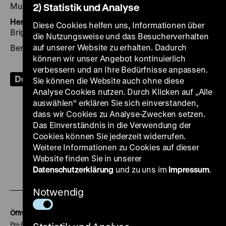
Museums
2) Statistik und Analyse
Herausgegeben von:
Ulrike Hügle, Mathias Lang und
Diese Cookies helfen uns, Informationen über
Brigitte Reineke für das Deutsche Historische Museum
die Nutzungsweise und das Besucherverhalten
auf unserer Website zu erhalten. Dadurch
Berlin 2020, Deutsches Historisches Museum
können wir unser Angebot kontinuierlich
verbessern und an Ihre Bedürfnisse anpassen.
Download
Sie können die Website auch ohne diese
Analyse Cookies nutzen. Durch Klicken auf „Alle
auswählen“ erklären Sie sich einverstanden,
dass wir Cookies zu Analyse-Zwecken setzen.
Das Einverständnis in die Verwendung der
Cookies können Sie jederzeit widerrufen.
Zu
Zu
Zu
Zu
Zu
Weitere Informationen zu Cookies auf dieser
unserer
unserer
unserer
unserer
unser
Website finden Sie in unserer
Zu
Datenschutzerklärung
Instagram
YouTube
und zu uns im
Facebook
LinkedIn
Impressum
Spoti
.
unserer
Seite
Seite
Seite
Seite
Seite
Notwendig
Soundcloud
Seite
Öffnungszeiten
Pei-Bau: