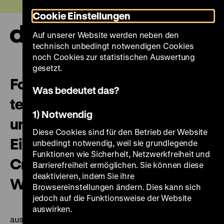
Direkt
Heute +
Cookie Einstellungen
zum
Seiteninhalt
Auf unserer Website werden neben den
springen
Navi
technisch unbedingt notwendigen Cookies
auf-
und
noch Cookies zur statistischen Auswertung
zuk
gesetzt.
Forschungsergebnisse zur
Was bedeutet das?
technologischen Untersuchung
1) Notwendig
und kunsthistorischen
Diese Cookies sind für den Betrieb der Website
Einordnung der Gemälde Lucas
unbedingt notwendig, weil sie grundlegende
Funktionen wie Sicherheit, Netzwerkfreiheit und
Cranach des Älteren, seiner
Barrierefreiheit ermöglichen. Sie können diese
deaktivieren, indem Sie ihre
Werkstatt und seiner Söhne
Browsereinstellungen ändern. Dies kann sich
jedoch auf die Funktionsweise der Website
auswirken.
aus dem Bestand des Deutschen Historischen