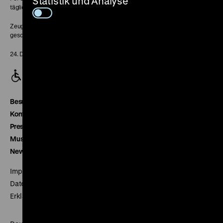
Statistik und Analyse
täglich 10-18 Uhr
Zeughaus:
geschlossen
24. Dezember geschlossen
Besucherservice
Kontakt
Presse
Museumsverein
Newsletter
Impressum
Datenschutz
Erklärung digitale Barrierefreiheit