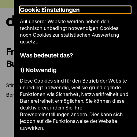
Direkt
Heute +
Cookie Einstellungen
zum
Seiteninhalt
Auf unserer Website werden neben den
springen
Navi
technisch unbedingt notwendigen Cookies
auf-
und
noch Cookies zur statistischen Auswertung
zuk
gesetzt.
Friedenspreis des Deutschen
Was bedeutet das?
Buchhandels: 1950–1998.
1) Notwendig
Diese Cookies sind für den Betrieb der Website
Stimmen des 20. Jahrhunderts
unbedingt notwendig, weil sie grundlegende
Funktionen wie Sicherheit, Netzwerkfreiheit und
Berlin u.a. 1999, 2 CD (72 + 73 min.) + Beih. ([12] Bl.: Ill.)
Barrierefreiheit ermöglichen. Sie können diese
deaktivieren, indem Sie ihre
Browsereinstellungen ändern. Dies kann sich
jedoch auf die Funktionsweise der Website
auswirken.
Zu
Zu
Zu
Zu
Zu