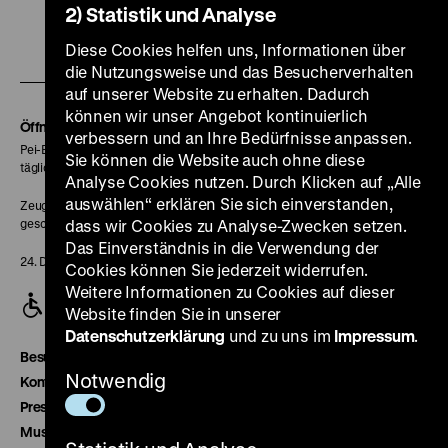
unserer
unserer
unserer
unserer
unser
2) Statistik und Analyse
Zu
Instagram
YouTube
Facebook
LinkedIn
Spoti
Diese Cookies helfen uns, Informationen über
unserer
Seite
Seite
Seite
Seite
Seite
die Nutzungsweise und das Besucherverhalten
auf unserer Website zu erhalten. Dadurch
Soundcloud
können wir unser Angebot kontinuierlich
Seite
Öffnungszeiten
verbessern und an Ihre Bedürfnisse anpassen.
Pei-Bau:
Sie können die Website auch ohne diese
täglich 10-18 Uhr
Analyse Cookies nutzen. Durch Klicken auf „Alle
auswählen“ erklären Sie sich einverstanden,
Zeughaus:
geschlossen
dass wir Cookies zu Analyse-Zwecken setzen.
Das Einverständnis in die Verwendung der
24. Dezember geschlossen
Cookies können Sie jederzeit widerrufen.
Weitere Informationen zu Cookies auf dieser
Website finden Sie in unserer
Datenschutzerklärung
und zu uns im
Impressum
.
Besucherservice
Notwendig
Kontakt
Presse
Museumsverein