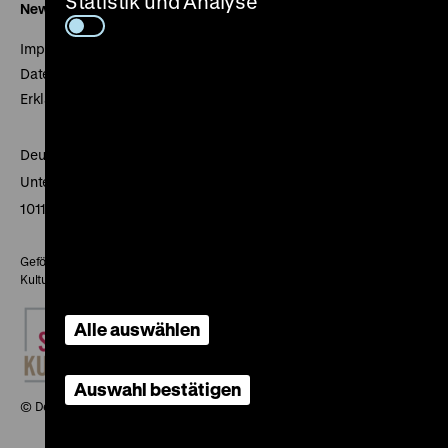
Statistik und Analyse
Newsletter
Impressum
Datenschutz
Erklärung digitale Barrierefreiheit
Deutsches Historisches Museum
Unter den Linden 2
10117 Berlin
Gefördert mit Mitteln des Beauftragten der Bundesregierung für
Kultur und Medien
Alle auswählen
Auswahl bestätigen
© Deutsches Historisches Museum, 2026