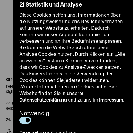
2) Statistik und Analyse
Diese Cookies helfen uns, Informationen über
Seite
die Nutzungsweise und das Besucherverhalten
nach
auf unserer Website zu erhalten. Dadurch
oben
scrol
können wir unser Angebot kontinuierlich
Zu
Zu
Zu
Zu
Zu
verbessern und an Ihre Bedürfnisse anpassen.
unserer
unserer
unserer
unserer
unser
Sie können die Website auch ohne diese
Zu
Analyse Cookies nutzen. Durch Klicken auf „Alle
Instagram
YouTube
Facebook
LinkedIn
Spoti
auswählen“ erklären Sie sich einverstanden,
unserer
Seite
Seite
Seite
Seite
Seite
dass wir Cookies zu Analyse-Zwecken setzen.
Soundcloud
Das Einverständnis in die Verwendung der
Seite
Öffnungszeiten
Cookies können Sie jederzeit widerrufen.
Weitere Informationen zu Cookies auf dieser
Pei-Bau:
täglich 10-18 Uhr
Website finden Sie in unserer
Datenschutzerklärung
und zu uns im
Impressum
.
Zeughaus:
geschlossen
Notwendig
24. Dezember geschlossen