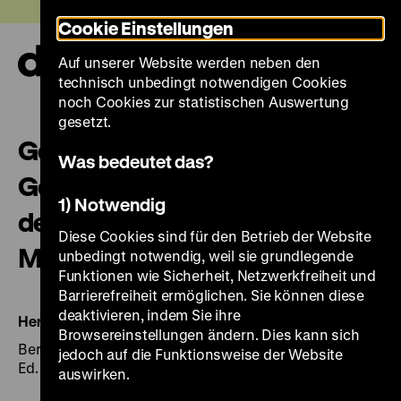
Direkt
Heute +
Cookie Einstellungen
zum
Seiteninhalt
Auf unserer Website werden neben den
springen
Navi
technisch unbedingt notwendigen Cookies
auf-
und
noch Cookies zur statistischen Auswertung
zuk
gesetzt.
Gedächtnis der Nation.
Was bedeutet das?
Geschichte und Geschichten
1) Notwendig
des Deutschen Historischen
Diese Cookies sind für den Betrieb der Website
Museums Berlin
unbedingt notwendig, weil sie grundlegende
Funktionen wie Sicherheit, Netzwerkfreiheit und
Barrierefreiheit ermöglichen. Sie können diese
deaktivieren, indem Sie ihre
Herausgegeben von:
Astrid Gmeinski-Walter
Browsereinstellungen ändern. Dies kann sich
Berlin 2007, 111 Seiten: zahlr. Ill., graph. Darst., Kt, Welt-
jedoch auf die Funktionsweise der Website
Ed. Verlag
auswirken.