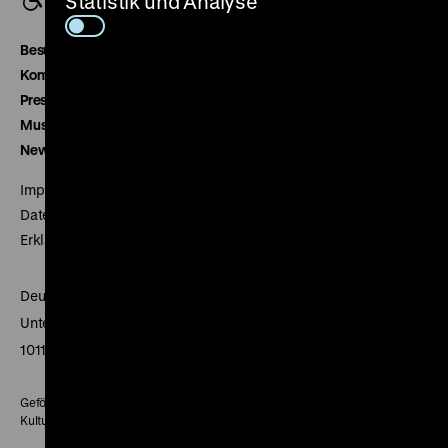
Statistik und Analyse
Besucherservice
Kontakt
Presse
Museumsverein
Newsletter
Impressum
Datenschutz
Erklärung digitale Barrierefreiheit
Deutsches Historisches Museum
Unter den Linden 2
10117 Berlin
Gefördert mit Mitteln des Beauftragten der Bundesregierung für
Kultur und Medien