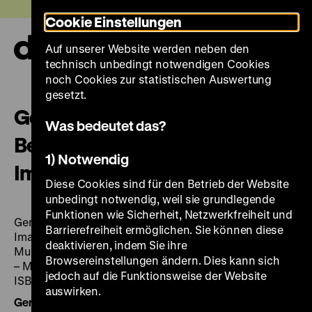
Direkt
Heute +
Cookie Einstellungen
zum
Seiteninhalt
Auf unserer Website werden neben den
springen
Navi
technisch unbedingt notwendigen Cookies
auf-
und
noch Cookies zur statistischen Auswertung
zuk
gesetzt.
German Historical Museum
Was bedeutet das?
Berlin: German History in
1) Notwendig
Images and Artefacts [English]
Diese Cookies sind für den Betrieb der Website
unbedingt notwendig, weil sie grundlegende
Funktionen wie Sicherheit, Netzwerkfreiheit und
German Historical Museum Berlin: German History in
Barrierefreiheit ermöglichen. Sie können diese
Images and Artefacts [English] / German Historical
deaktivieren, indem Sie ihre
Museum. Ed.: Leonore Koschnick. – 3rd, revised edition
Browsereinstellungen ändern. Dies kann sich
– München u.a.: Prestel Verlag, 2014. – 199 S.:zahlr. Ill.,
jedoch auf die Funktionsweise der Website
ISBN 978-3-7913-5415-6
auswirken.
German Historical Museum Berlin: German History in