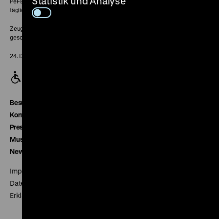
Statistik und Analyse
Pei-Bau:
täglich 10-18 Uhr
Zeughaus:
geschlossen
24. Dezember geschlossen
Besucherservice
Kontakt
Presse
Museumsverein
Newsletter
Impressum
Datenschutz
Erklärung digitale Barrierefreiheit