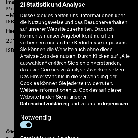
Images and Artefacts
[English] / German Historical
2) Statistik und Analyse
Museum. Ed.: Leonore Koschnick. – 3rd, revised edition
– München u.a.: Prestel Verlag, 2014. – 199 S.:zahlr. Ill.,
Diese Cookies helfen uns, Informationen über
ISBN 978-3-7913-5415-6
die Nutzungsweise und das Besucherverhalten
auf unserer Website zu erhalten. Dadurch
Herausgegeben von:
Leonore Koschnick
können wir unser Angebot kontinuierlich
2014, Prestel Verlag,
verbessern und an Ihre Bedürfnisse anpassen.
Sie können die Website auch ohne diese
ISBN 978-3-7913-5415-6
Analyse Cookies nutzen. Durch Klicken auf „Alle
auswählen“ erklären Sie sich einverstanden,
dass wir Cookies zu Analyse-Zwecken setzen.
Das Einverständnis in die Verwendung der
Cookies können Sie jederzeit widerrufen.
Zu
Zu
Zu
Zu
Zu
Weitere Informationen zu Cookies auf dieser
unserer
unserer
unserer
unserer
unser
Website finden Sie in unserer
Datenschutzerklärung
und zu uns im
Impressum
.
Zu
Instagram
YouTube
Facebook
LinkedIn
Spoti
unserer
Seite
Seite
Seite
Seite
Seite
Notwendig
Soundcloud
Seite
Öffnungszeiten