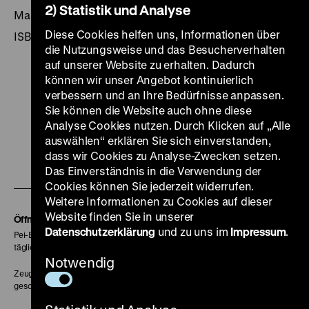
2) Statistik und Analyse
Marburg 2001, 180 Seiten, Tectum-Verlag
Diese Cookies helfen uns, Informationen über
ISBN 3-8288-8261-7
die Nutzungsweise und das Besucherverhalten
auf unserer Website zu erhalten. Dadurch
können wir unser Angebot kontinuierlich
verbessern und an Ihre Bedürfnisse anpassen.
Sie können die Website auch ohne diese
Zu
Zu
Zu
Zu
Zu
Analyse Cookies nutzen. Durch Klicken auf „Alle
unserer
unserer
unserer
unserer
unser
auswählen“ erklären Sie sich einverstanden,
dass wir Cookies zu Analyse-Zwecken setzen.
Zu
Instagram
YouTube
Facebook
LinkedIn
Spoti
Das Einverständnis in die Verwendung der
unserer
Seite
Seite
Seite
Seite
Seite
Cookies können Sie jederzeit widerrufen.
Soundcloud
Weitere Informationen zu Cookies auf dieser
Website finden Sie in unserer
Seite
Öffnungszeiten
Datenschutzerklärung
und zu uns im
Impressum
.
Pei-Bau:
täglich 10-18 Uhr
Notwendig
Zeughaus:
geschlossen