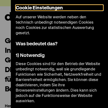
Direkt
Heute +
Cookie Einstellungen
zum
Seiteninhalt
Auf unserer Website werden neben den
springen
Navi
technisch unbedingt notwendigen Cookies
auf-
und
noch Cookies zur statistischen Auswertung
zuk
gesetzt.
Geschichte nach Plan?: die
Was bedeutet das?
Instrumentalisierung der
1) Notwendig
Geschichtswissenschaft in der
Diese Cookies sind für den Betrieb der Website
DDR am Beispiel des Museums
unbedingt notwendig, weil sie grundlegende
Funktionen wie Sicherheit, Netzwerkfreiheit und
für Deutsche Geschichte in
Barrierefreiheit ermöglichen. Sie können diese
deaktivieren, indem Sie ihre
Berlin (1950 bis 1955)
Browsereinstellungen ändern. Dies kann sich
jedoch auf die Funktionsweise der Website
auswirken.
Herausgegeben von:
von Stefan Ebenfeld