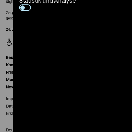
Statistik und Analyse
täglich 10-18 Uhr
Zeughaus:
geschlossen
24. Dezember geschlossen
Besucherservice
Kontakt
Presse
Museumsverein
Newsletter
Impressum
Datenschutz
Erklärung digitale Barrierefreiheit
Deutsches Historisches Museum