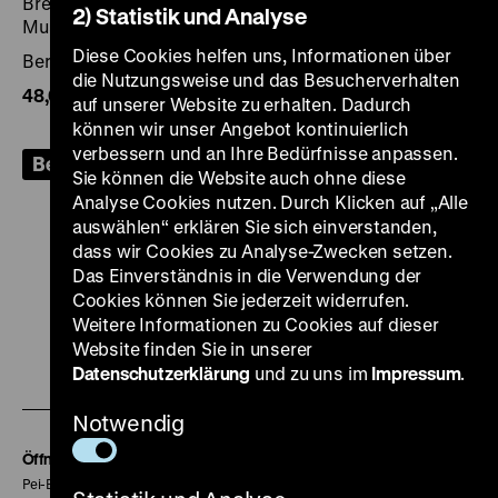
Bresky im Auftr. des Deutschen Historischen
2) Statistik und Analyse
Museums
Diese Cookies helfen uns, Informationen über
Berlin: DHM 2008, 64 Seiten: zahlr. Ill., Kt.
die Nutzungsweise und das Besucherverhalten
48,00€
, zzgl. Porto
auf unserer Website zu erhalten. Dadurch
können wir unser Angebot kontinuierlich
verbessern und an Ihre Bedürfnisse anpassen.
Bestellen
Sie können die Website auch ohne diese
Analyse Cookies nutzen. Durch Klicken auf „Alle
auswählen“ erklären Sie sich einverstanden,
dass wir Cookies zu Analyse-Zwecken setzen.
Das Einverständnis in die Verwendung der
Zu
Zu
Zu
Zu
Zu
Cookies können Sie jederzeit widerrufen.
Weitere Informationen zu Cookies auf dieser
unserer
unserer
unserer
unserer
unser
Website finden Sie in unserer
Zu
Instagram
YouTube
Facebook
LinkedIn
Spoti
Datenschutzerklärung
und zu uns im
Impressum
.
unserer
Seite
Seite
Seite
Seite
Seite
Notwendig
Soundcloud
Seite
Öffnungszeiten
Pei-Bau: