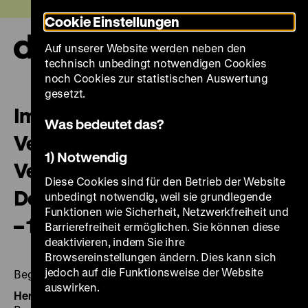
Direkt
Heute +
Cookie Einstellungen
zum
Seiteninhalt
Auf unserer Website werden neben den
springen
Navi
technisch unbedingt notwendigen Cookies
auf-
und
noch Cookies zur statistischen Auswertung
zuk
gesetzt.
Im Namen der Freiheit!
Was bedeutet das?
Verfassung und
1) Notwendig
Verfassungswirklichkeit in
Diese Cookies sind für den Betrieb der Website
Deutschland 1849 – 1919 – 1949
unbedingt notwendig, weil sie grundlegende
Funktionen wie Sicherheit, Netzwerkfreiheit und
– 1989
Barrierefreiheit ermöglichen. Sie können diese
deaktivieren, indem Sie ihre
Browsereinstellungen ändern. Dies kann sich
jedoch auf die Funktionsweise der Website
Begleitmaterial zur Ausstellung / DHM
auswirken.
Herausgegeben von:
Hrsg.: Brigitte Vogel und Stefan