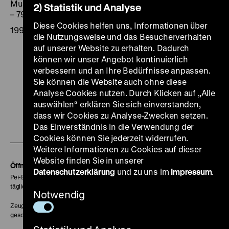
Museum. [Réd.: Alfred Nützmann]. - Berlin: DHM, 1995.
2) Statistik und Analyse
– 79 S.: überw. Ill.
Diese Cookies helfen uns, Informationen über
1995, DHM
die Nutzungsweise und das Besucherverhalten
auf unserer Website zu erhalten. Dadurch
können wir unser Angebot kontinuierlich
verbessern und an Ihre Bedürfnisse anpassen.
Sie können die Website auch ohne diese
Zu
Zu
Zu
Zu
Zu
Analyse Cookies nutzen. Durch Klicken auf „Alle
auswählen“ erklären Sie sich einverstanden,
unserer
unserer
unserer
unserer
unser
dass wir Cookies zu Analyse-Zwecken setzen.
Zu
Instagram
YouTube
Facebook
LinkedIn
Spoti
Das Einverständnis in die Verwendung der
unserer
Seite
Seite
Seite
Seite
Seite
Cookies können Sie jederzeit widerrufen.
Weitere Informationen zu Cookies auf dieser
Soundcloud
Website finden Sie in unserer
Seite
Öffnungszeiten
Datenschutzerklärung
und zu uns im
Impressum
.
Pei-Bau:
täglich 10-18 Uhr
Notwendig
Zeughaus:
geschlossen