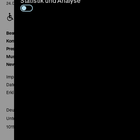
Statistik und Analyse
24. Dezember geschlossen
Besucherservice
Kontakt
Presse
Museumsverein
Newsletter
Impressum
Datenschutz
Erklärung digitale Barrierefreiheit
Deutsches Historisches Museum
Unter den Linden 2
10117 Berlin