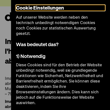
Direkt
Heute +
Cookie Einstellungen
zum
Seiteninhalt
Auf unserer Website werden neben den
springen
Navi
technisch unbedingt notwendigen Cookies
auf-
und
noch Cookies zur statistischen Auswertung
zuk
gesetzt.
Images et témoignages de
Was bedeutet das?
l'histoire allemande: guide
1) Notwendig
abrege de l'exposition
Diese Cookies sind für den Betrieb der Website
unbedingt notwendig, weil sie grundlegende
Funktionen wie Sicherheit, Netzwerkfreiheit und
Images et témoignages de l'histoire allemande: guide
Barrierefreiheit ermöglichen. Sie können diese
abrege de l'exposition / Deutsches Historisches
deaktivieren, indem Sie ihre
Museum. [Réd.: Alfred Nützmann]. - Berlin: DHM, 1995.
Browsereinstellungen ändern. Dies kann sich
– 79 S.: überw. Ill.
jedoch auf die Funktionsweise der Website
Images et témoignages de l'histoire allemande: guide
auswirken.
abrege de l'exposition
/ Deutsches Historisches