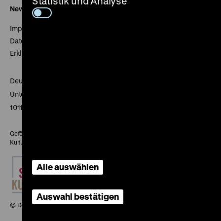
Statistik und Analyse
Newsletter
Impressum
Datenschutz
Erklärung digitale Barrierefreiheit
Deutsches Historisches Museum
Unter den Linden 2
10117 Berlin
Gefördert mit Mitteln des Beauftragten der Bundesregierung für
Kultur und Medien
Alle auswählen
Auswahl bestätigen
© Deutsches Historisches Museum, 2026