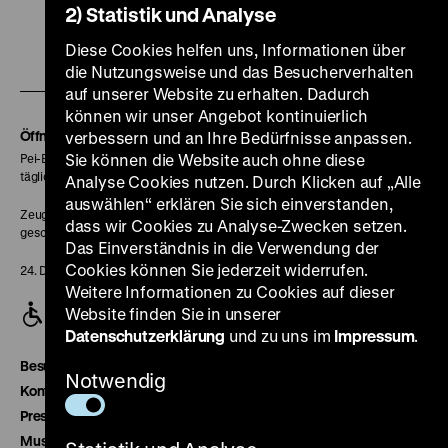
2) Statistik und Analyse
unserer
unserer
unserer
unserer
unser
Zu
Diese Cookies helfen uns, Informationen über
Instagram
YouTube
Facebook
LinkedIn
Spoti
die Nutzungsweise und das Besucherverhalten
unserer
Seite
Seite
Seite
Seite
Seite
auf unserer Website zu erhalten. Dadurch
Soundcloud
können wir unser Angebot kontinuierlich
Seite
Öffnungszeiten
verbessern und an Ihre Bedürfnisse anpassen.
Sie können die Website auch ohne diese
Pei-Bau:
täglich 10-18 Uhr
Analyse Cookies nutzen. Durch Klicken auf „Alle
auswählen“ erklären Sie sich einverstanden,
Zeughaus:
dass wir Cookies zu Analyse-Zwecken setzen.
geschlossen
Das Einverständnis in die Verwendung der
Cookies können Sie jederzeit widerrufen.
24. Dezember geschlossen
Weitere Informationen zu Cookies auf dieser
Website finden Sie in unserer
Datenschutzerklärung
und zu uns im
Impressum
.
Besucherservice
Notwendig
Kontakt
Presse
Museumsverein