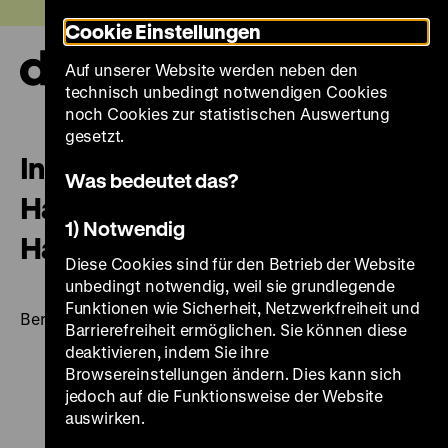
Direkt
Heute +
Cookie Einstellungen
zum
Seiteninhalt
Auf unserer Website werden neben den
springen
Navi
technisch unbedingt notwendigen Cookies
auf-
und
noch Cookies zur statistischen Auswertung
zuk
gesetzt.
In Berlin und in der Welt zu
Was bedeutet das?
Hause. Ein Erinnerungsbuch für
1) Notwendig
Hans-Martin Hinz
Diese Cookies sind für den Betrieb der Website
unbedingt notwendig, weil sie grundlegende
Funktionen wie Sicherheit, Netzwerkfreiheit und
Berlin 2012, 68 Seiten: Ill., DHM
Barrierefreiheit ermöglichen. Sie können diese
deaktivieren, indem Sie ihre
Browsereinstellungen ändern. Dies kann sich
jedoch auf die Funktionsweise der Website
auswirken.
Zu
Zu
Zu
Zu
Zu