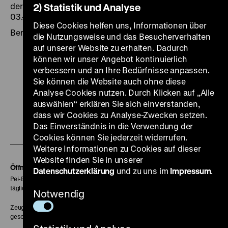
der Textilrestauratoren, Staatliche Museen zu Berlin,
2) Statistik und Analyse
03.-04.04.2008
Diese Cookies helfen uns, Informationen über
Berlin 2008
die Nutzungsweise und das Besucherverhalten
auf unserer Website zu erhalten. Dadurch
können wir unser Angebot kontinuierlich
verbessern und an Ihre Bedürfnisse anpassen.
Sie können die Website auch ohne diese
Analyse Cookies nutzen. Durch Klicken auf „Alle
Zu
Zu
Zu
Zu
Zu
auswählen“ erklären Sie sich einverstanden,
unserer
unserer
unserer
unserer
unser
dass wir Cookies zu Analyse-Zwecken setzen.
Zu
Instagram
YouTube
Facebook
LinkedIn
Spoti
Das Einverständnis in die Verwendung der
unserer
Cookies können Sie jederzeit widerrufen.
Seite
Seite
Seite
Seite
Seite
Weitere Informationen zu Cookies auf dieser
Soundcloud
Website finden Sie in unserer
Seite
Öffnungszeiten
Datenschutzerklärung
und zu uns im
Impressum
.
Pei-Bau:
täglich 10-18 Uhr
Notwendig
Zeughaus:
geschlossen