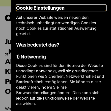
Direkt
Heute +
Cookie Einstellungen
zum
Seiteninhalt
Auf unserer Website werden neben den
springen
Navi
technisch unbedingt notwendigen Cookies
auf-
und
noch Cookies zur statistischen Auswertung
zuk
gesetzt.
Judith Zimmer:
Was bedeutet das?
„Magnetklemmleisten – eine
1) Notwendig
Alternative zu herkömmlichen
Diese Cookies sind für den Betrieb der Website
Klemmmethoden bei der
unbedingt notwendig, weil sie grundlegende
Funktionen wie Sicherheit, Netzwerkfreiheit und
Präsentation historischer
Barrierefreiheit ermöglichen. Sie können diese
deaktivieren, indem Sie ihre
Objekte“.
Browsereinstellungen ändern. Dies kann sich
jedoch auf die Funktionsweise der Website
auswirken.
Workshop der Berlin-Brandenburger Arbeitsgruppe