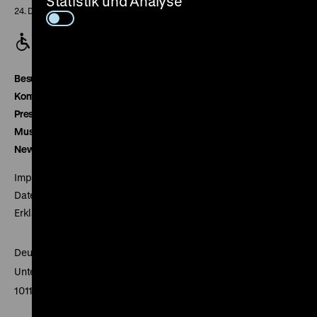
Statistik und Analyse
24. Dezember geschlossen
Besucherservice
Kontakt
Presse
Museumsverein
Newsletter
Impressum
Datenschutz
Erklärung digitale Barrierefreiheit
Deutsches Historisches Museum
Unter den Linden 2
10117 Berlin