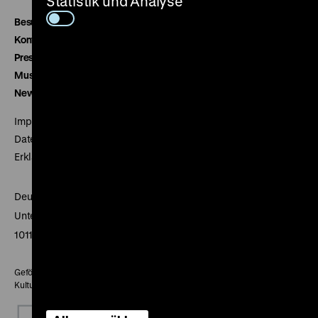
Statistik und Analyse
Besucherservice
Kontakt
Presse
Museumsverein
Newsletter
Impressum
Datenschutz
Erklärung digitale Barrierefreiheit
Deutsches Historisches Museum
Unter den Linden 2
10117 Berlin
Gefördert mit Mitteln des Beauftragten der Bundesregierung für
Kultur und Medien