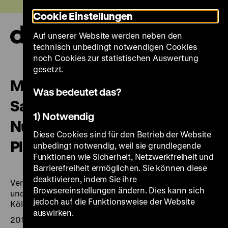
Direkt
Heute +
Cookie Einstellungen
zum
Seiteninhalt
Auf unserer Website werden neben den
springen
Navi
technisch unbedingt notwendigen Cookies
auf-
und
noch Cookies zur statistischen Auswertung
zuk
gesetzt.
Martina Homolka: „Welche
Was bedeutet das?
Sammlung passt zu einem
1) Notwendig
Null-/Niedrigenergiedepot? Ein
Diese Cookies sind für den Betrieb der Website
Plädoyer für mehr Luft“.
unbedingt notwendig, weil sie grundlegende
Funktionen wie Sicherheit, Netzwerkfreiheit und
Barrierefreiheit ermöglichen. Sie können diese
deaktivieren, indem Sie ihre
Veranstaltungsreihe: „Das grüne Museum. Effizienz
Browsereinstellungen ändern. Dies kann sich
und Nachhaltigkeit in Museen“, Berlin, 28.09.2011;
jedoch auf die Funktionsweise der Website
Köln, 13.10.2011; München, 18.10.2011
auswirken.
2011