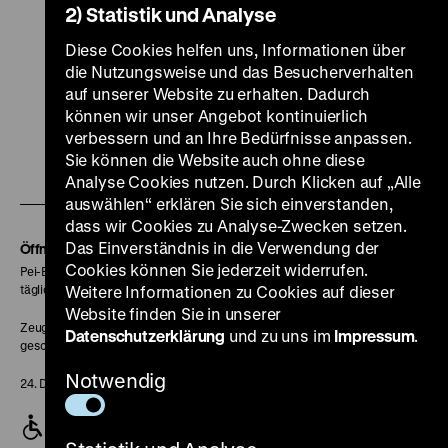
2) Statistik und Analyse
Diese Cookies helfen uns, Informationen über
die Nutzungsweise und das Besucherverhalten
auf unserer Website zu erhalten. Dadurch
Zu
Zu
Zu
Zu
Zu
können wir unser Angebot kontinuierlich
unserer
unserer
unserer
unserer
unser
verbessern und an Ihre Bedürfnisse anpassen.
Sie können die Website auch ohne diese
Zu
Instagram
YouTube
Facebook
LinkedIn
Spoti
Analyse Cookies nutzen. Durch Klicken auf „Alle
unserer
Seite
Seite
Seite
Seite
Seite
auswählen“ erklären Sie sich einverstanden,
Soundcloud
dass wir Cookies zu Analyse-Zwecken setzen.
Seite
Das Einverständnis in die Verwendung der
Öffnungszeiten
Cookies können Sie jederzeit widerrufen.
Pei-Bau:
täglich 10-18 Uhr
Weitere Informationen zu Cookies auf dieser
Website finden Sie in unserer
Zeughaus:
Datenschutzerklärung
und zu uns im
Impressum
.
geschlossen
Notwendig
24. Dezember geschlossen