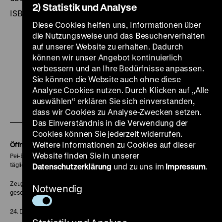
2) Statistik und Analyse
ISBN 3-86150-132-5
Diese Cookies helfen uns, Informationen über
die Nutzungsweise und das Besucherverhalten
auf unserer Website zu erhalten. Dadurch
können wir unser Angebot kontinuierlich
verbessern und an Ihre Bedürfnisse anpassen.
Zu
Zu
Zu
Zu
Zu
Sie können die Website auch ohne diese
unserer
unserer
unserer
unserer
unser
Analyse Cookies nutzen. Durch Klicken auf „Alle
Zu
auswählen“ erklären Sie sich einverstanden,
Instagram
YouTube
Facebook
LinkedIn
Spoti
dass wir Cookies zu Analyse-Zwecken setzen.
unserer
Seite
Seite
Seite
Seite
Seite
Das Einverständnis in die Verwendung der
Soundcloud
Cookies können Sie jederzeit widerrufen.
Seite
Weitere Informationen zu Cookies auf dieser
Öffnungszeiten
Website finden Sie in unserer
Pei-Bau:
täglich 10-18 Uhr
Datenschutzerklärung
und zu uns im
Impressum
.
Zeughaus:
Notwendig
geschlossen
24. Dezember geschlossen