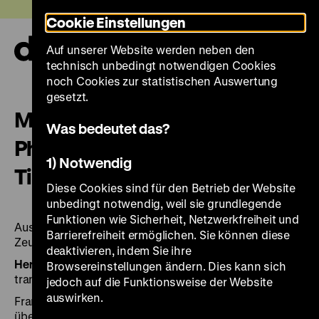
Direkt
Heute +
Cookie Einstellungen
zum
Seiteninhalt
Auf unserer Website werden neben den
springen
Navi
technisch unbedingt notwendigen Cookies
auf-
und
noch Cookies zur statistischen Auswertung
zuk
gesetzt.
Michael Ruetz: Sichtbare Zeit:
Was bedeutet das?
Photographien 1965–1995 =
1) Notwendig
Time unveiled
Diese Cookies sind für den Betrieb der Website
unbedingt notwendig, weil sie grundlegende
Funktionen wie Sicherheit, Netzwerkfreiheit und
Ausstellung Deutsches Historisches Museum, Berlin,
Barrierefreiheit ermöglichen. Sie können diese
Zeughaus, 13. Oktober 1995 bis 2. Januar 1996
deaktivieren, indem Sie ihre
Herausgegeben von:
Gest.: Eberhard Delius. Engl.
Browsereinstellungen ändern. Dies kann sich
transl. by Holly-Jane Rahlens and Stephen Locke
jedoch auf die Funktionsweise der Website
auswirken.
Frankfurt am Main: Zweitausendeins 1995, 275 Seiten:
überw. Ill.