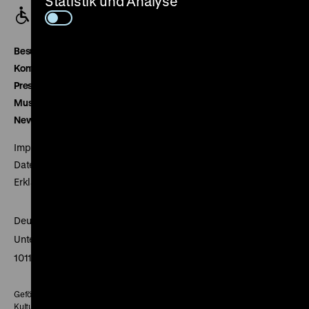
Statistik und Analyse
Besucherservice
Kontakt
Presse
Museumsverein
Newsletter
Impressum
Datenschutz
Erklärung digitale Barrierefreiheit
Deutsches Historisches Museum
Unter den Linden 2
10117 Berlin
Gefördert mit Mitteln des Beauftragten der Bundesregierung für
Kultur und Medien