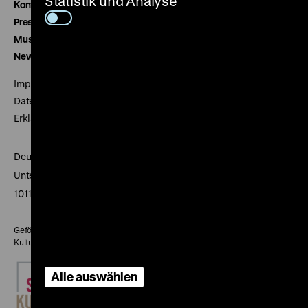
Statistik und Analyse
Kontakt
Presse
Museumsverein
Newsletter
Impressum
Datenschutz
Erklärung digitale Barrierefreiheit
Deutsches Historisches Museum
Unter den Linden 2
10117 Berlin
Gefördert mit Mitteln des Beauftragten der Bundesregierung für
Kultur und Medien
Alle auswählen