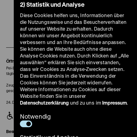
2) Statistik und Analyse
Diese Cookies helfen uns, Informationen über
Zu
Zu
Zu
Zu
Zu
die Nutzungsweise und das Besucherverhalten
unserer
unserer
unserer
unserer
unser
auf unserer Website zu erhalten. Dadurch
Zu
Instagram
YouTube
Facebook
LinkedIn
Spoti
können wir unser Angebot kontinuierlich
verbessern und an Ihre Bedürfnisse anpassen.
unserer
Seite
Seite
Seite
Seite
Seite
Sie können die Website auch ohne diese
Soundcloud
Analyse Cookies nutzen. Durch Klicken auf „Alle
Seite
Öffnungszeiten
auswählen“ erklären Sie sich einverstanden,
Pei-Bau:
dass wir Cookies zu Analyse-Zwecken setzen.
täglich 10-18 Uhr
Das Einverständnis in die Verwendung der
Cookies können Sie jederzeit widerrufen.
Zeughaus:
Weitere Informationen zu Cookies auf dieser
geschlossen
Website finden Sie in unserer
Datenschutzerklärung
und zu uns im
Impressum
.
24. Dezember geschlossen
Notwendig
Besucherservice