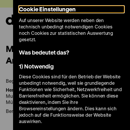
Direkt
Heute +
Cookie Einstellungen
zum
Seiteninhalt
Auf unserer Website werden neben den
springen
Navi
technisch unbedingt notwendigen Cookies
auf-
und
noch Cookies zur statistischen Auswertung
zuk
gesetzt.
Mythen der Nationen: 1945.
Was bedeutet das?
Arena der Erinnerungen
1) Notwendig
Diese Cookies sind für den Betrieb der Website
Begleitmaterial zur Ausstellung / DHM
unbedingt notwendig, weil sie grundlegende
Funktionen wie Sicherheit, Netzwerkfreiheit und
Herausgegeben von:
Hrsg.: Deutsches Historisches
Barrierefreiheit ermöglichen. Sie können diese
Museum, Berlin. Red.: Julia Hornig; Johanna von
Münchhausen.
deaktivieren, indem Sie ihre
Browsereinstellungen ändern. Dies kann sich
Berlin: DHM 2004, 60 Seiten.: Ill., graph. Darst., Kt.
jedoch auf die Funktionsweise der Website
auswirken.