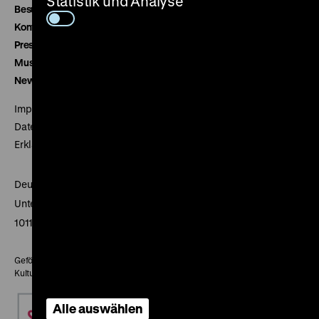
Statistik und Analyse
Besucherservice
Kontakt
Presse
Museumsverein
Newsletter
Impressum
Datenschutz
Erklärung digitale Barrierefreiheit
Deutsches Historisches Museum
Unter den Linden 2
10117 Berlin
Gefördert mit Mitteln des Beauftragten der Bundesregierung für
Kultur und Medien
Alle auswählen