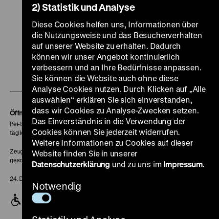
2) Statistik und Analyse
Diese Cookies helfen uns, Informationen über
die Nutzungsweise und das Besucherverhalten
Zu
Zu
Zu
Zu
Zu
auf unserer Website zu erhalten. Dadurch
können wir unser Angebot kontinuierlich
unserer
unserer
unserer
unserer
unser
verbessern und an Ihre Bedürfnisse anpassen.
Zu
Instagram
YouTube
Facebook
LinkedIn
Spoti
Sie können die Website auch ohne diese
unserer
Seite
Seite
Seite
Seite
Seite
Analyse Cookies nutzen. Durch Klicken auf „Alle
Soundcloud
auswählen“ erklären Sie sich einverstanden,
dass wir Cookies zu Analyse-Zwecken setzen.
Seite
Öffnungszeiten
Das Einverständnis in die Verwendung der
Pei-Bau:
Cookies können Sie jederzeit widerrufen.
täglich 10-18 Uhr
Weitere Informationen zu Cookies auf dieser
Zeughaus:
Website finden Sie in unserer
geschlossen
Datenschutzerklärung
und zu uns im
Impressum
.
24. Dezember geschlossen
Notwendig