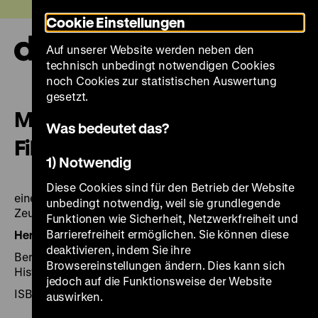
Direkt
Heute +
Cookie Einstellungen
zum
Seiteninhalt
Auf unserer Website werden neben den
springen
Navi
technisch unbedingt notwendigen Cookies
auf-
und
noch Cookies zur statistischen Auswertung
zuk
gesetzt.
Mythen der Nationen: Völker im
Was bedeutet das?
Film
1) Notwendig
Diese Cookies sind für den Betrieb der Website
eine Publikation zur gleichnamigen Filmreihe im
unbedingt notwendig, weil sie grundlegende
Zeughaus vom 19. März 1998 bis 9. Juni 1998.
Funktionen wie Sicherheit, Netzwerkfreiheit und
Barrierefreiheit ermöglichen. Sie können diese
Herausgegeben von:
Hrsg.: Rainer Rother.
deaktivieren, indem Sie ihre
Berlin: DHM 1998, 408 Seiten: zahlr. Ill., Deutsches
Browsereinstellungen ändern. Dies kann sich
Historisches Museum.
jedoch auf die Funktionsweise der Website
ISBN 3-86102-101-3
auswirken.