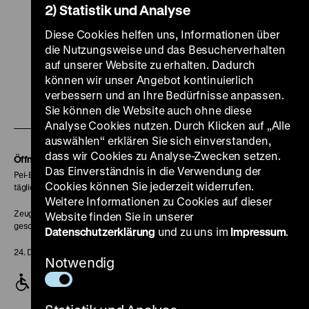
2) Statistik und Analyse
Diese Cookies helfen uns, Informationen über
die Nutzungsweise und das Besucherverhalten
Zu
Zu
Zu
Zu
Zu
auf unserer Website zu erhalten. Dadurch
können wir unser Angebot kontinuierlich
unserer
unserer
unserer
unserer
unser
verbessern und an Ihre Bedürfnisse anpassen.
Zu
Instagram
YouTube
Facebook
LinkedIn
Spoti
Sie können die Website auch ohne diese
unserer
Seite
Seite
Seite
Seite
Seite
Analyse Cookies nutzen. Durch Klicken auf „Alle
Soundcloud
auswählen“ erklären Sie sich einverstanden,
dass wir Cookies zu Analyse-Zwecken setzen.
Seite
Öffnungszeiten
Das Einverständnis in die Verwendung der
Pei-Bau:
Cookies können Sie jederzeit widerrufen.
täglich 10-18 Uhr
Weitere Informationen zu Cookies auf dieser
Zeughaus:
Website finden Sie in unserer
geschlossen
Datenschutzerklärung
und zu uns im
Impressum
.
24. Dezember geschlossen
Notwendig