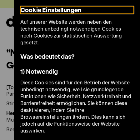
Direkt
Heute +
Cookie Einstellungen
zum
Seiteninhalt
Auf unserer Website werden neben den
springen
Navi
technisch unbedingt notwendigen Cookies
auf-
und
noch Cookies zur statistischen Auswertung
zuk
gesetzt.
"Nach bestem Wissen und
Was bedeutet das?
Gewissen"
1) Notwendig
Diese Cookies sind für den Betrieb der Website
[Tonträger]: die Beratungen zum Grundgesetz im
unbedingt notwendig, weil sie grundlegende
Parlamentarischen Rat 1948/49
Funktionen wie Sicherheit, Netzwerkfreiheit und
Barrierefreiheit ermöglichen. Sie können diese
Stimmen des 20. Jahrhunderts
deaktivieren, indem Sie ihre
Herausgegeben von:
Hrsg.: Deutsches Historisches
Browsereinstellungen ändern. Dies kann sich
Museum ... Text: Gudrun Kruip.
jedoch auf die Funktionsweise der Website
Berlin 1998, 1 CD (73 min.) + Beil. ([8] Bl.), DHM [u.a.]
auswirken.