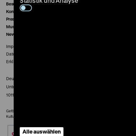
Statistik und Analyse
Besucherservice
Kontakt
Presse
Museumsverein
Newsletter
Impressum
Datenschutz
Erklärung digitale Barrierefreiheit
Deutsches Historisches Museum
Unter den Linden 2
10117 Berlin
Gefördert mit Mitteln des Beauftragten der Bundesregierung für
Kultur und Medien
Alle auswählen