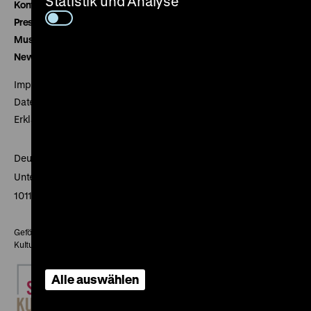
Statistik und Analyse
Kontakt
Presse
Museumsverein
Newsletter
Impressum
Datenschutz
Erklärung digitale Barrierefreiheit
Deutsches Historisches Museum
Unter den Linden 2
10117 Berlin
Gefördert mit Mitteln des Beauftragten der Bundesregierung für
Kultur und Medien
Alle auswählen