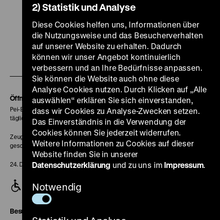
2) Statistik und Analyse
Diese Cookies helfen uns, Informationen über
Zu
Zu
Zu
Zu
Zu
die Nutzungsweise und das Besucherverhalten
unserer
unserer
unserer
unserer
unser
auf unserer Website zu erhalten. Dadurch
Zu
Instagram
YouTube
Facebook
LinkedIn
Spoti
können wir unser Angebot kontinuierlich
verbessern und an Ihre Bedürfnisse anpassen.
unserer
Seite
Seite
Seite
Seite
Seite
Sie können die Website auch ohne diese
Soundcloud
Analyse Cookies nutzen. Durch Klicken auf „Alle
Seite
Öffnungszeiten
auswählen“ erklären Sie sich einverstanden,
Pei-Bau:
dass wir Cookies zu Analyse-Zwecken setzen.
täglich 10-18 Uhr
Das Einverständnis in die Verwendung der
Cookies können Sie jederzeit widerrufen.
Zeughaus:
Weitere Informationen zu Cookies auf dieser
geschlossen
Website finden Sie in unserer
Datenschutzerklärung
und zu uns im
Impressum
.
24. Dezember geschlossen
Notwendig
Besucherservice