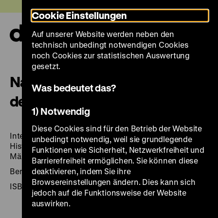
Direkt
Heute +
Cookie Einstellungen
zum
Seiteninhalt
Auf unserer Website werden neben den
springen
Navi
technisch unbedingt notwendigen Cookies
auf-
und
noch Cookies zur statistischen Auswertung
zuk
gesetzt.
Nationalmuseen – Gedächtnis
Was bedeutet das?
der Nationen.
1) Notwendig
Diese Cookies sind für den Betrieb der Website
Internationales Symposium des Deutschen
unbedingt notwendig, weil sie grundlegende
Historischen Museums, Berlin, Zeughaus, 14. bis 16.
Funktionen wie Sicherheit, Netzwerkfreiheit und
März 2007.
Barrierefreiheit ermöglichen. Sie können diese
Berlin: DHM, 181 Seiten: zahlr. Ill., Kt.
deaktivieren, indem Sie ihre
Browsereinstellungen ändern. Dies kann sich
ISBN 978-3-86102-168-1
jedoch auf die Funktionsweise der Website
auswirken.