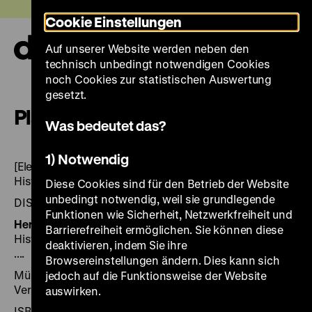
Direkt
Heute +
Cookie Einstellungen
zum
Seiteninhalt
Auf unserer Website werden neben den
springen
Navi
technisch unbedingt notwendigen Cookies
auf-
und
noch Cookies zur statistischen Auswertung
zuk
gesetzt.
Plakate der SBZ, DDR
Was bedeutet das?
1) Notwendig
[Elektronische Ressource]: Sammlung des Deutschen
Historischen Museums; Politik, Wirtschaft, Kultur
Diese Cookies sind für den Betrieb der Website
unbedingt notwendig, weil sie grundlegende
DISKUS, 014 Benutzeroberfläche dt. oder engl.
Funktionen wie Sicherheit, Netzwerkfreiheit und
Herausgegeben von:
Hrsg. dieser CD: Deutsches
Barrierefreiheit ermöglichen. Sie können diese
Historisches Museum. Projektleitung: Dieter Vorsteher
deaktivieren, indem Sie ihre
....
Browsereinstellungen ändern. Dies kann sich
München 1999, 1 CD-ROM: farb. + Beil. ([6] S.), Saur
jedoch auf die Funktionsweise der Website
Verlag
auswirken.
ISBN 3-598-40315-1