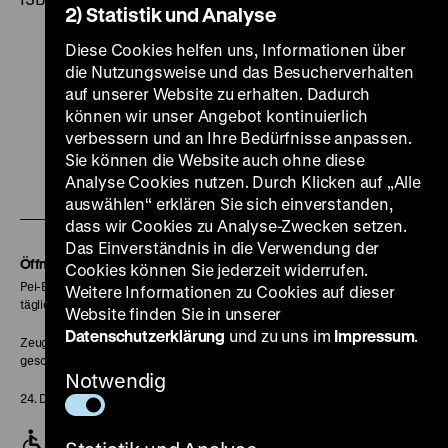
2) Statistik und Analyse
Diese Cookies helfen uns, Informationen über
die Nutzungsweise und das Besucherverhalten
auf unserer Website zu erhalten. Dadurch
können wir unser Angebot kontinuierlich
Zu
Zu
Zu
Zu
Zu
verbessern und an Ihre Bedürfnisse anpassen.
unserer
unserer
unserer
unserer
unser
Sie können die Website auch ohne diese
Zu
Instagram
YouTube
Facebook
LinkedIn
Spoti
Analyse Cookies nutzen. Durch Klicken auf „Alle
auswählen“ erklären Sie sich einverstanden,
unserer
Seite
Seite
Seite
Seite
Seite
dass wir Cookies zu Analyse-Zwecken setzen.
Soundcloud
Das Einverständnis in die Verwendung der
Seite
Öffnungszeiten
Cookies können Sie jederzeit widerrufen.
Pei-Bau:
Weitere Informationen zu Cookies auf dieser
täglich 10-18 Uhr
Website finden Sie in unserer
Datenschutzerklärung
und zu uns im
Impressum
.
Zeughaus:
geschlossen
Notwendig
24. Dezember geschlossen