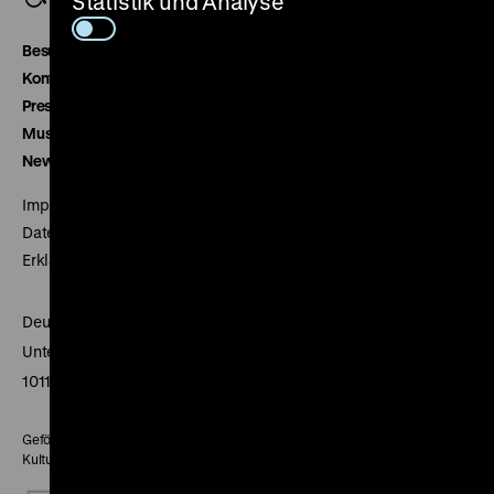
Statistik und Analyse
Besucherservice
Kontakt
Presse
Museumsverein
Newsletter
Impressum
Datenschutz
Erklärung digitale Barrierefreiheit
Deutsches Historisches Museum
Unter den Linden 2
10117 Berlin
Gefördert mit Mitteln des Beauftragten der Bundesregierung für
Kultur und Medien