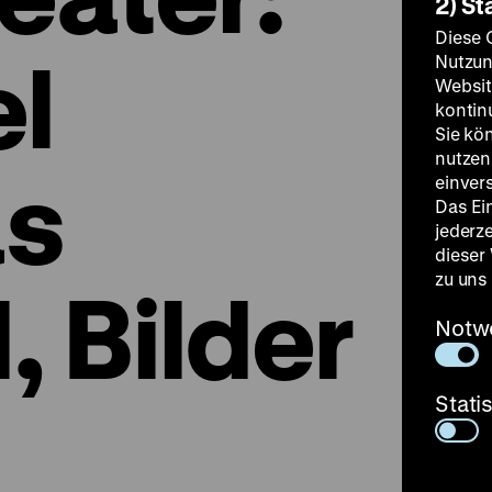
2) St
Diese 
l
Nutzun
Websit
kontin
Sie kö
nutzen.
as
einver
Das Ei
jederz
dieser
zu uns
, Bilder
Notw
Stati