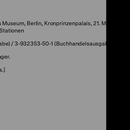
 Museum, Berlin, Kronprinzenpalais, 21. März
 Stationen
be) / 3-932353-50-1 (Buchhandelsausgabe)
nger.
a.]