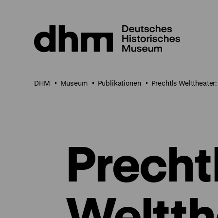
Direkt
zum
Seiteninhalt
springen
DHM
Museum
Publikationen
Prechtls Welttheater
Precht
Weltth