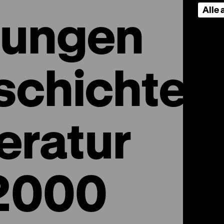
Alle
nungen
schichte
eratur
2000