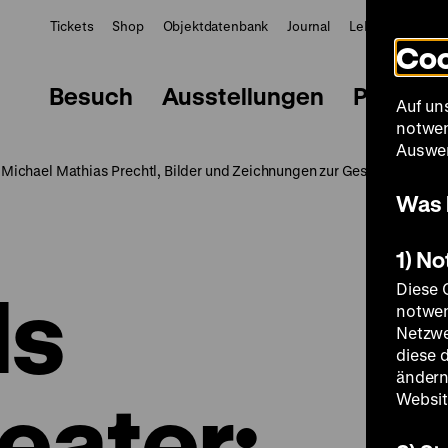
Tickets
Shop
Objektdatenbank
Journal
LeMO
ZWBE
Coo
Besuch
Ausstellungen
Progra
Auf un
notwen
Auswer
: Michael Mathias Prechtl, Bilder und Zeichnungen zur Geschichte und
Was 
1) N
ls
Diese 
notwen
Netzwe
diese 
ändern
eater:
Websit