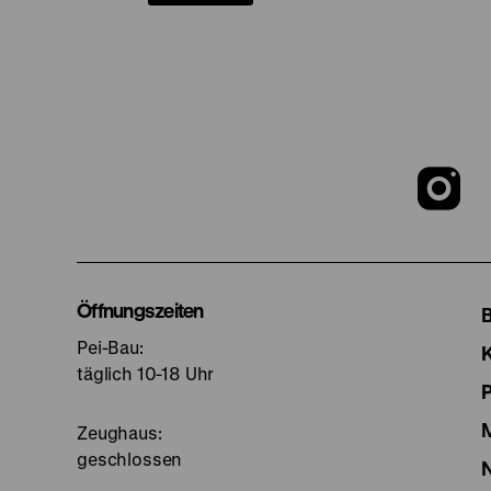
Z
u
I
Öffnungszeiten
Pei-Bau:
S
täglich 10-18 Uhr
Zeughaus:
geschlossen