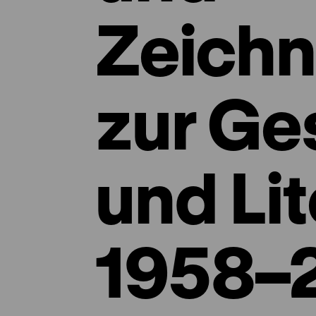
Zeich
zur Ge
und Lit
1958–