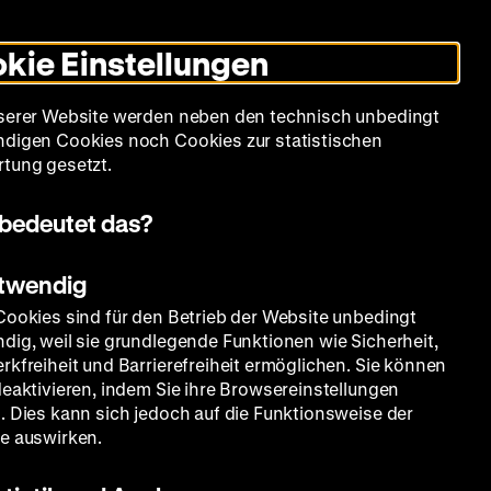
Informationen
Informationen
Suche
Heute +
Deutsch
Englisch
Zeughauskino
Dunklen
De
En
zum
zum
Modus
kie Einstellungen
Deutschen
Deutschen
umschalten
Historischen
Historischen
mm
Sammlung
Bildung
Museum
Museum
Museum
serer Website werden neben den technisch unbedingt
in
in
digen Cookies noch Cookies zur statistischen
Deutscher
Leichter
tung gesetzt.
Gebärdensprache
Sprache
 Literatur 1958–2000
bedeutet das?
otwendig
Cookies sind für den Betrieb der Website unbedingt
dig, weil sie grundlegende Funktionen wie Sicherheit,
rkfreiheit und Barrierefreiheit ermöglichen. Sie können
deaktivieren, indem Sie ihre Browsereinstellungen
. Dies kann sich jedoch auf die Funktionsweise der
e auswirken.