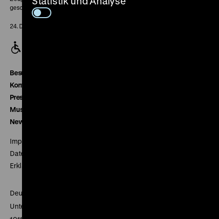
Statistik und Analyse
geschlossen
24. Dezember geschlossen
Besucherservice
Kontakt
Presse
Museumsverein
Newsletter
Impressum
Datenschutz
Erklärung digitale Barrierefreiheit
Deutsches Historisches Museum
Unter den Linden 2