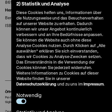
86102-115-3
2) Statistik und Analyse
Herausgegeben von:
Red.: Franziska Windt ...
Diese Cookies helfen uns, Informationen über
Berlin 2001
die Nutzungsweise und das Besucherverhalten
auf unserer Website zu erhalten. Dadurch
ISBN 3-86102-114-5
können wir unser Angebot kontinuierlich
verbessern und an Ihre Bedürfnisse anpassen.
Sie können die Website auch ohne diese
Analyse Cookies nutzen. Durch Klicken auf „Alle
auswählen“ erklären Sie sich einverstanden,
Zu
Zu
Zu
Zu
Zu
dass wir Cookies zu Analyse-Zwecken setzen.
Das Einverständnis in die Verwendung der
unserer
unserer
unserer
unserer
unser
Cookies können Sie jederzeit widerrufen.
Zu
Instagram
YouTube
Facebook
LinkedIn
Spoti
Weitere Informationen zu Cookies auf dieser
unserer
Seite
Seite
Seite
Seite
Seite
Website finden Sie in unserer
Datenschutzerklärung
und zu uns im
Soundcloud
Impressum
.
Seite
Öffnungszeiten
Notwendig
Pei-Bau:
täglich 10-18 Uhr
Zeughaus: