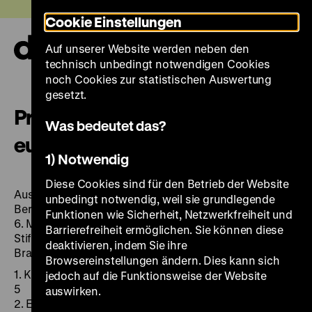
Direkt
Heute +
Cookie Einstellungen
zum
Seiteninhalt
Auf unserer Website werden neben den
springen
Navi
technisch unbedingt notwendigen Cookies
auf-
und
noch Cookies zur statistischen Auswertung
zuk
gesetzt.
Preußen 1701 – eine
Was bedeutet das?
europäische Geschichte
1) Notwendig
Diese Cookies sind für den Betrieb der Website
Ausstellung Deutsches Historisches Museum,
unbedingt notwendig, weil sie grundlegende
BerlinCharlottenburg, Große Orangerie des Schlosses,
Funktionen wie Sicherheit, Netzwerkfreiheit und
6. Mai bis 5. August 2001, in Zusammenarbeit mit der
Barrierefreiheit ermöglichen. Sie können diese
Stiftung Preußische Schlösser und Gärten Berlin-
deaktivieren, indem Sie ihre
Brandenburg
Browsereinstellungen ändern. Dies kann sich
1. Katalog. – 2001. – 350 S.: zahlr. Ill. ISBN 3-86102-114-
jedoch auf die Funktionsweise der Website
5
auswirken.
2. Essays. – 2001. – 411 S.: Ill., graph. Darst. ISBN 3-