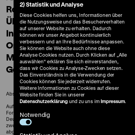
2) Statistik und Analyse
Repräsentative Studie zu den
Diese Cookies helfen uns, Informationen über
Übergaben staatlicher
die Nutzungsweise und das Besucherverhalten
auf unserer Website zu erhalten. Dadurch
Institutionen und
können wir unser Angebot kontinuierlich
verbessern und an Ihre Bedürfnisse anpassen.
Organisationen an das
Sie können die Website auch ohne diese
Museum für Deutsche
Analyse Cookies nutzen. Durch Klicken auf „Alle
auswählen“ erklären Sie sich einverstanden,
Geschichte der DDR
dass wir Cookies zu Analyse-Zwecken setzen.
Das Einverständnis in die Verwendung der
Cookies können Sie jederzeit widerrufen.
Weitere Informationen zu Cookies auf dieser
Abschlussbericht zum Forschungsprojekt
Website finden Sie in unserer
Datenschutzerklärung
und zu uns im
Impressum
.
Auf Grundlage des Zwischenberichts zum
Forschungsprojekt des DHM in Kooperation mit dem
Notwendig
Deutschen Zentrum Kulturgutverluste, das nach dem
zweiten Projektjahr im November 2020
abgeschlossen wurde, liegt nun der Abschlussbericht