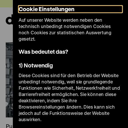
Direkt
Heute +
Cookie Einstellungen
zum
Seiteninhalt
Auf unserer Website werden neben den
springen
Navi
technisch unbedingt notwendigen Cookies
auf-
und
noch Cookies zur statistischen Auswertung
zuk
gesetzt.
Was bedeutet das?
1) Notwendig
Diese Cookies sind für den Betrieb der Website
unbedingt notwendig, weil sie grundlegende
Funktionen wie Sicherheit, Netzwerkfreiheit und
Barrierefreiheit ermöglichen. Sie können diese
deaktivieren, indem Sie ihre
Browsereinstellungen ändern. Dies kann sich
jedoch auf die Funktionsweise der Website
auswirken.
Publikation