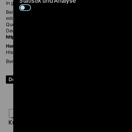
Statistik und Analyse
in gekürzter Fassung vor.
Bei berechtigtem Interesse ist der vollständige Bericht
mit weiteren Beispielen und vollständigen
Quellenangaben in der Forschungsdatenbank des
Deutschen Zentrum Kulturgutverluste einsehbar:
https://www.proveana.de/de/link/pro00000023
Herausgegeben von:
Doris Kachel / Deutsches
Historisches Museum
Berlin 2020, 72 Seiten
Download