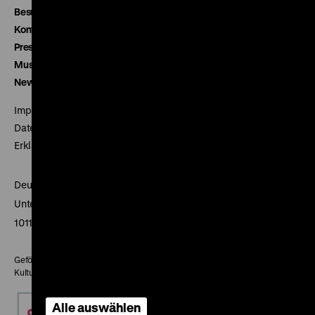
Besucherservice
Kontakt
Presse
Museumsverein
Newsletter
Impressum
Datenschutz
Erklärung digitale Barrierefreiheit
Deutsches Historisches Museum
Unter den Linden 2
10117 Berlin
Gefördert mit Mitteln des Beauftragten der Bundesregierung für
Kultur und Medien
Alle auswählen