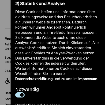
2) Statistik und Analyse
Zu
Zu
Zu
Zu
Zu
Diese Cookies helfen uns, Informationen über
unserer
unserer
unserer
unserer
unser
die Nutzungsweise und das Besucherverhalten
Zu
Instagram
YouTube
Facebook
LinkedIn
Spoti
auf unserer Website zu erhalten. Dadurch
unserer
Seite
Seite
Seite
Seite
Seite
können wir unser Angebot kontinuierlich
Soundcloud
verbessern und an Ihre Bedürfnisse anpassen.
Sie können die Website auch ohne diese
Seite
Öffnungszeiten
Analyse Cookies nutzen. Durch Klicken auf „Alle
Pei-Bau:
auswählen“ erklären Sie sich einverstanden,
täglich 10-18 Uhr
dass wir Cookies zu Analyse-Zwecken setzen.
Zeughaus:
Das Einverständnis in die Verwendung der
geschlossen
Cookies können Sie jederzeit widerrufen.
Weitere Informationen zu Cookies auf dieser
24. Dezember geschlossen
Website finden Sie in unserer
Datenschutzerklärung
und zu uns im
Impressum
.
Notwendig
Besucherservice
Kontakt
Presse