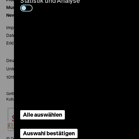
Statistik und Analyse
Museumsverein
Newsletter
Impressum
Datenschutz
Erklärung digitale Barrierefreiheit
Deutsches Historisches Museum
Unter den Linden 2
10117 Berlin
Gefördert mit Mitteln des Beauftragten der Bundesregierung für
Kultur und Medien
Alle auswählen
Auswahl bestätigen
© Deutsches Historisches Museum, 2026