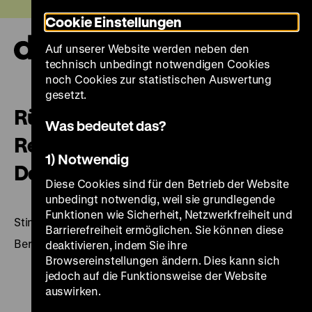
Direkt
Heute +
Cookie Einstellungen
zum
Seiteninhalt
Auf unserer Website werden neben den
springen
Navi
technisch unbedingt notwendigen Cookies
auf-
und
noch Cookies zur statistischen Auswertung
zuk
gesetzt.
Rückkehr in die Fremde?:
Was bedeutet das?
Remigranten und Rundfunk in
1) Notwendig
Deutschland (1945–1955).
Diese Cookies sind für den Betrieb der Website
unbedingt notwendig, weil sie grundlegende
Funktionen wie Sicherheit, Netzwerkfreiheit und
Stimmen des 20. Jahrhunderts
Barrierefreiheit ermöglichen. Sie können diese
Berlin 2000, 1 CD (68 Min.) + Booklet ([8] Bl.: Ill.)
deaktivieren, indem Sie ihre
Browsereinstellungen ändern. Dies kann sich
jedoch auf die Funktionsweise der Website
auswirken.