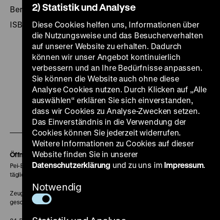
2) Statistik und Analyse
Berlin 1993, 256 Seiten: überw. Ill., Ars Nicolai Verlag
ISBN 3-89479-005-9
Diese Cookies helfen uns, Informationen über
die Nutzungsweise und das Besucherverhalten
auf unserer Website zu erhalten. Dadurch
können wir unser Angebot kontinuierlich
verbessern und an Ihre Bedürfnisse anpassen.
Sie können die Website auch ohne diese
Zu
Zu
Zu
Zu
Zu
Analyse Cookies nutzen. Durch Klicken auf „Alle
unserer
unserer
unserer
unserer
unser
auswählen“ erklären Sie sich einverstanden,
dass wir Cookies zu Analyse-Zwecken setzen.
Zu
Instagram
YouTube
Facebook
LinkedIn
Spoti
Das Einverständnis in die Verwendung der
unserer
Seite
Seite
Seite
Seite
Seite
Cookies können Sie jederzeit widerrufen.
Soundcloud
Weitere Informationen zu Cookies auf dieser
Seite
Website finden Sie in unserer
Öffnungszeiten
Datenschutzerklärung
und zu uns im
Impressum
.
Pei-Bau:
täglich 10-18 Uhr
Notwendig
Zeughaus:
geschlossen