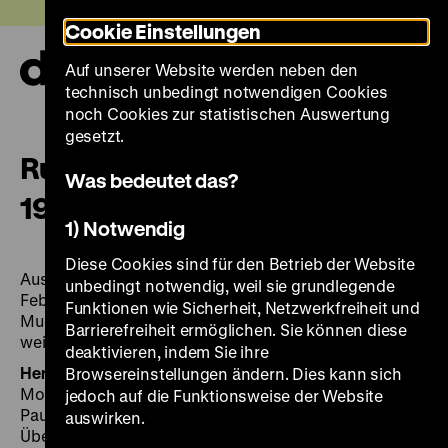
Direkt
Heute +
Cookie Einstellungen
zum
Seiteninhalt
Auf unserer Website werden neben den
springen
Navi
technisch unbedingt notwendigen Cookies
auf-
und
noch Cookies zur statistischen Auswertung
zuk
gesetzt.
Russische Photographie 1840–
Was bedeutet das?
1940
1) Notwendig
Diese Cookies sind für den Betrieb der Website
Ausstellung Rheinisches Landesmuseum, Bonn, 11.
unbedingt notwendig, weil sie grundlegende
Februar bis 24. März 1993; Deutsches Historisches
Funktionen wie Sicherheit, Netzwerkfreiheit und
Museum, Berlin, Zeughaus, 3. Juni bis 31. August 1993;
Barrierefreiheit ermöglichen. Sie können diese
weitere Stationen
deaktivieren, indem Sie ihre
Herausgegeben von:
organisiert vom Museum of
Browsereinstellungen ändern. Dies kann sich
Modern Art, Oxford in Zusammenarbeit mit Michael-
jedoch auf die Funktionsweise der Website
Pauseback-Edition, Köln ... Katalogbearb.: David Elliott.
auswirken.
Übers.: Christel Steinberg-Liesenfeld