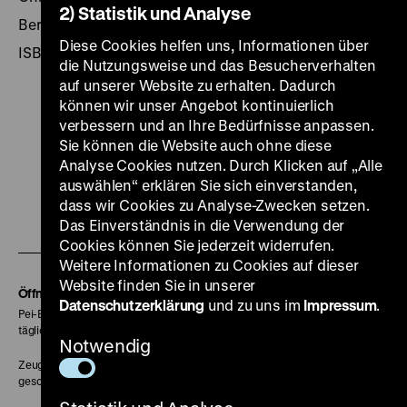
2) Statistik und Analyse
Berlin 1998, 223 Seiten: zahlr. Ill., Kt., DHM [u.a.]
Diese Cookies helfen uns, Informationen über
ISBN 3-86102-100-5
die Nutzungsweise und das Besucherverhalten
auf unserer Website zu erhalten. Dadurch
können wir unser Angebot kontinuierlich
verbessern und an Ihre Bedürfnisse anpassen.
Sie können die Website auch ohne diese
Zu
Zu
Zu
Zu
Zu
Analyse Cookies nutzen. Durch Klicken auf „Alle
auswählen“ erklären Sie sich einverstanden,
unserer
unserer
unserer
unserer
unser
dass wir Cookies zu Analyse-Zwecken setzen.
Zu
Instagram
YouTube
Facebook
LinkedIn
Spoti
Das Einverständnis in die Verwendung der
unserer
Seite
Seite
Seite
Seite
Seite
Cookies können Sie jederzeit widerrufen.
Weitere Informationen zu Cookies auf dieser
Soundcloud
Website finden Sie in unserer
Seite
Öffnungszeiten
Datenschutzerklärung
und zu uns im
Impressum
.
Pei-Bau:
täglich 10-18 Uhr
Notwendig
Zeughaus:
geschlossen