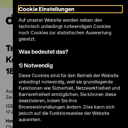
Direkt
Heute +
Cookie Einstellungen
zum
Seiteninhalt
Auf unserer Website werden neben den
springen
Navi
technisch unbedingt notwendigen Cookies
auf-
und
noch Cookies zur statistischen Auswertung
zuk
gesetzt.
Tsingtau: ein Kapitel deutscher
Was bedeutet das?
Kolonialgeschichte in China
1) Notwendig
1897–1914
Diese Cookies sind für den Betrieb der Website
unbedingt notwendig, weil sie grundlegende
Funktionen wie Sicherheit, Netzwerkfreiheit und
Ausstellung Deutsches Historisches Museum, Berlin,
Barrierefreiheit ermöglichen. Sie können diese
Zeughaus, 27. März bis 19. Juli 1998; weitere Stationen
deaktivieren, indem Sie ihre
ISBN 3-86102-100-5 (Museumsausgabe) / 3-932353-
Browsereinstellungen ändern. Dies kann sich
17-X (Buchhandelsausgabe)
jedoch auf die Funktionsweise der Website
auswirken.
Herausgegeben von:
Hrsg.: HansMartin Hinz und
Christoph Lind.