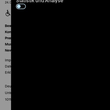
Statistik und Analyse
24. Dezember geschlossen
Besucherservice
Kontakt
Presse
Museumsverein
Newsletter
Impressum
Datenschutz
Erklärung digitale Barrierefreiheit
Deutsches Historisches Museum
Unter den Linden 2
10117 Berlin