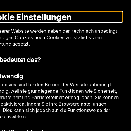
Informationen
Informationen
Suche
Heute +
Deutsch
Englisch
Zeughauskino
Dunklen
De
En
zum
zum
Modus
kie Einstellungen
Deutschen
Deutschen
umschalten
Historischen
Historischen
mm
Sammlung
Bildung
Museum
Museum
Museum
serer Website werden neben den technisch unbedingt
in
in
digen Cookies noch Cookies zur statistischen
Deutscher
Leichter
tung gesetzt.
Gebärdensprache
Sprache
Juni 1948.
bedeutet das?
otwendig
Cookies sind für den Betrieb der Website unbedingt
dig, weil sie grundlegende Funktionen wie Sicherheit,
rkfreiheit und Barrierefreiheit ermöglichen. Sie können
deaktivieren, indem Sie ihre Browsereinstellungen
. Dies kann sich jedoch auf die Funktionsweise der
schland:
e auswirken.