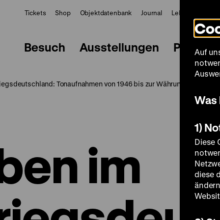
Tickets
Shop
Objektdatenbank
Journal
LeMO
ZWBE
Coo
Besuch
Ausstellungen
Progra
Auf un
notwen
Auswer
iegsdeutschland: Tonaufnahmen von 1946 bis zur Währungsreform im 
Was 
1) N
ben im
Diese 
notwen
Netzwe
diese 
ändern
iegsdeut
Websit