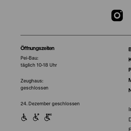
Z
u
I
Öffnungszeiten
Pei-Bau:
S
täglich 10-18 Uhr
Zeughaus:
geschlossen
24. Dezember geschlossen
E