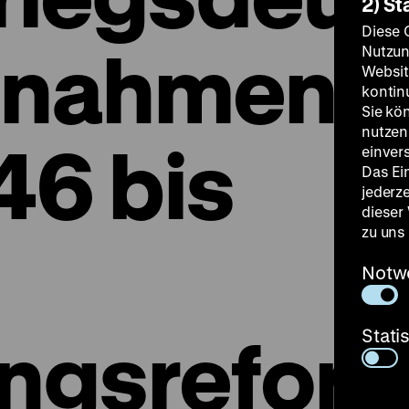
2) St
Diese 
fnahmen
Nutzun
Websit
kontin
Sie kö
nutzen.
46 bis
einver
Das Ei
jederz
dieser
zu uns
Notw
ngsrefor
Stati