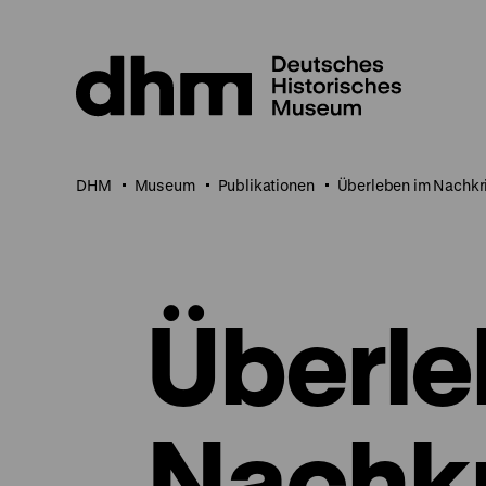
Direkt
zum
Seiteninhalt
springen
DHM
Museum
Publikationen
Überleben im Nachkr
Überle
Nachkr