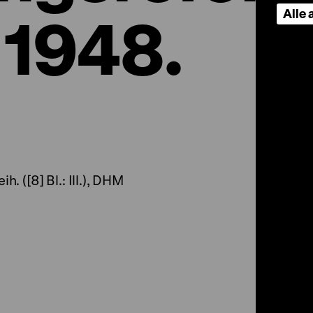
Alle
 1948.
h. ([8] Bl.: Ill.), DHM