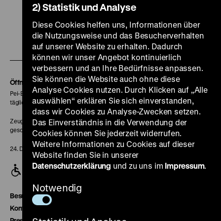
2) Statistik und Analyse
Zu
Zu
Zu
Zu
Zu
Diese Cookies helfen uns, Informationen über
unserer
unserer
unserer
unserer
unser
die Nutzungsweise und das Besucherverhalten
Zu
Instagram
YouTube
Facebook
LinkedIn
Spoti
auf unserer Website zu erhalten. Dadurch
unserer
Seite
Seite
Seite
Seite
Seite
können wir unser Angebot kontinuierlich
Soundcloud
verbessern und an Ihre Bedürfnisse anpassen.
Sie können die Website auch ohne diese
Seite
Öffnungszeiten
Analyse Cookies nutzen. Durch Klicken auf „Alle
Pei-Bau:
auswählen“ erklären Sie sich einverstanden,
täglich 10-18 Uhr
dass wir Cookies zu Analyse-Zwecken setzen.
Zeughaus:
Das Einverständnis in die Verwendung der
geschlossen
Cookies können Sie jederzeit widerrufen.
Weitere Informationen zu Cookies auf dieser
24. Dezember geschlossen
Website finden Sie in unserer
Datenschutzerklärung
und zu uns im
Impressum
.
Notwendig
Besucherservice
Kontakt
Presse