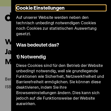
Direkt
Heute +
Cookie Einstellungen
zum
Seiteninhalt
Auf unserer Website werden neben den
springen
Navi
technisch unbedingt notwendigen Cookies
auf-
und
noch Cookies zur statistischen Auswertung
zuk
gesetzt.
Wir schreiben Geschichten. 25
Was bedeutet das?
Jahre Deutsches Historisches
1) Notwendig
Museum
Diese Cookies sind für den Betrieb der Website
unbedingt notwendig, weil sie grundlegende
Funktionen wie Sicherheit, Netzwerkfreiheit und
Berlin 2012, 76 Seiten: überw. Ill., DHM
Barrierefreiheit ermöglichen. Sie können diese
ISBN 978-3-86102-173-5
deaktivieren, indem Sie ihre
Browsereinstellungen ändern. Dies kann sich
jedoch auf die Funktionsweise der Website
auswirken.