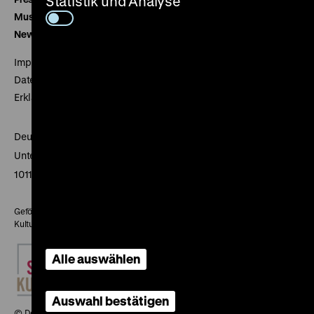
Statistik und Analyse
Museumsverein
Newsletter
Impressum
Datenschutz
Erklärung digitale Barrierefreiheit
Deutsches Historisches Museum
Unter den Linden 2
10117 Berlin
Gefördert mit Mitteln des Beauftragten der Bundesregierung für
Kultur und Medien
Alle auswählen
Auswahl bestätigen
© Deutsches Historisches Museum, 2026