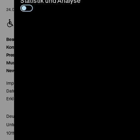
Statistik und Analyse
24. Dezember geschlossen
Besucherservice
Kontakt
Presse
Museumsverein
Newsletter
Impressum
Datenschutz
Erklärung digitale Barrierefreiheit
Deutsches Historisches Museum
Unter den Linden 2
10117 Berlin