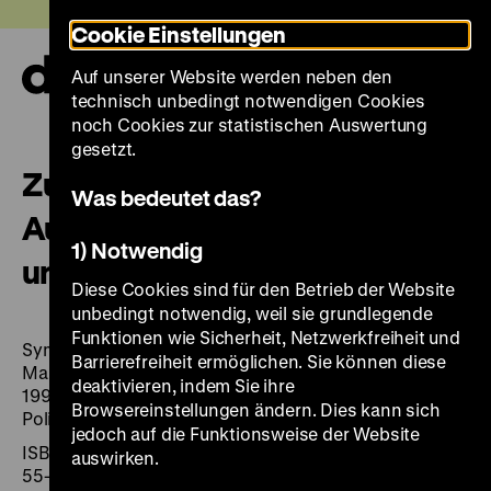
Direkt
Heute +
Cookie Einstellungen
zum
Seiteninhalt
Auf unserer Website werden neben den
springen
Navi
technisch unbedingt notwendigen Cookies
auf-
und
noch Cookies zur statistischen Auswertung
zuk
gesetzt.
Zuwanderungen –
Was bedeutet das?
Auswanderungen: Integration
1) Notwendig
und Desintegration nach 1945
Diese Cookies sind für den Betrieb der Website
unbedingt notwendig, weil sie grundlegende
Funktionen wie Sicherheit, Netzwerkfreiheit und
Symposium Deutsches Historisches Museum, Berlin,
Barrierefreiheit ermöglichen. Sie können diese
Martin-Gropius-Bau, 30. September bis 1. Oktober
deaktivieren, indem Sie ihre
1999, in Zusammenarbeit mit der Bundeszentrale für
Browsereinstellungen ändern. Dies kann sich
Politische Bildung
jedoch auf die Funktionsweise der Website
ISBN 3-86102-117-X (Museumsausgabe) / 3-932353-
auswirken.
55-2 (Buchhandelsausgabe)