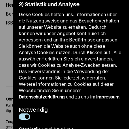
2) Statistik und Analyse
Herausgegeben von:
Hrsg.: Hans-Martin Hinz.
Berlin: DHM 2001, 262 Seiten
Diese Cookies helfen uns, Informationen über
die Nutzungsweise und das Besucherverhalten
ISBN 3-86102-117-
auf unserer Website zu erhalten. Dadurch
können wir unser Angebot kontinuierlich
verbessern und an Ihre Bedürfnisse anpassen.
Sie können die Website auch ohne diese
Analyse Cookies nutzen. Durch Klicken auf „Alle
Zu
Zu
Zu
Zu
Zu
auswählen“ erklären Sie sich einverstanden,
dass wir Cookies zu Analyse-Zwecken setzen.
unserer
unserer
unserer
unserer
unser
Das Einverständnis in die Verwendung der
Zu
Instagram
YouTube
Facebook
LinkedIn
Spoti
Cookies können Sie jederzeit widerrufen.
unserer
Seite
Seite
Seite
Seite
Seite
Weitere Informationen zu Cookies auf dieser
Soundcloud
Website finden Sie in unserer
Datenschutzerklärung
und zu uns im
Impressum
.
Seite
Öffnungszeiten
Pei-Bau:
Notwendig
täglich 10-18 Uhr
Zeughaus:
geschlossen