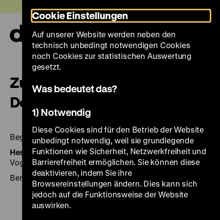
Direkt
Heute +
Cookie Einstellungen
zum
Seiteninhalt
Auf unserer Website werden neben den
springen
Navi
technisch unbedingt notwendigen Cookies
auf-
und
noch Cookies zur statistischen Auswertung
zuk
gesetzt.
Zuwanderungsland
Was bedeutet das?
Deutschland
1) Notwendig
Diese Cookies sind für den Betrieb der Website
Begleitmaterial zu den Ausstellungen / DHM
unbedingt notwendig, weil sie grundlegende
Funktionen wie Sicherheit, Netzwerkfreiheit und
Herausgegeben von:
Hrsg.: Stefan Bresky und Brigitte
Barrierefreiheit ermöglichen. Sie können diese
Vogel im Auftr. des Deutschen Historischen Museums
deaktivieren, indem Sie ihre
Berlin: DHM 2005, 80 Seiten: zahlr. Ill., Kt.
Browsereinstellungen ändern. Dies kann sich
jedoch auf die Funktionsweise der Website
auswirken.