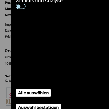
Statistik und Analyse
Presse
Museumsverein
Newsletter
Impressum
Datenschutz
Erklärung digitale Barrierefreiheit
Deutsches Historisches Museum
Unter den Linden 2
10117 Berlin
Gefördert mit Mitteln des Beauftragten der Bundesregierung für
Kultur und Medien
Alle auswählen
Auswahl bestätigen