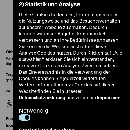
2) Statistik und Analyse
Zu
Zu
Zu
Zu
Zu
Diese Cookies helfen uns, Informationen über
unserer
unserer
unserer
unserer
unser
die Nutzungsweise und das Besucherverhalten
Zu
Instagram
YouTube
Facebook
LinkedIn
Spoti
auf unserer Website zu erhalten. Dadurch
können wir unser Angebot kontinuierlich
unserer
Seite
Seite
Seite
Seite
Seite
verbessern und an Ihre Bedürfnisse anpassen.
Soundcloud
Sie können die Website auch ohne diese
Seite
Öffnungszeiten
Analyse Cookies nutzen. Durch Klicken auf „Alle
Pei-Bau:
auswählen“ erklären Sie sich einverstanden,
täglich 10-18 Uhr
dass wir Cookies zu Analyse-Zwecken setzen.
Das Einverständnis in die Verwendung der
Zeughaus:
Cookies können Sie jederzeit widerrufen.
geschlossen
Weitere Informationen zu Cookies auf dieser
Website finden Sie in unserer
24. Dezember geschlossen
Datenschutzerklärung
und zu uns im
Impressum
.
Notwendig
Besucherservice
Kontakt