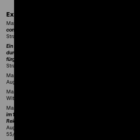
Exponate
Matthias de Ianova:
De Anatomia Antichristi
-
Processus
consistorialis martyrii Jo. Hus
Straßburg: Johann Schott, 1524 | R 55/887
Ein Reformation des geistlichen vnnd weltlichen stands
durch Keyser Sigmundum hochloeblicher gedechtnüß
fürgenummen ...
Straßburg: Matthias Schürer (Erben), 1520 | R 55/3558
Martin Luther:
Ein Sermon von dem Ablasz vnd gnade ...
Augsburg: Jörg Nadler, 1518 | R 57/8217
Martin Luther:
Passional Christi vnd Antichristi
Wittenberg: Johann Rhau-Grunenberg, 1521 | R 91/950
Martin Luther:
Antwort auf Pfintztag des 18. Tag Aprilis
im 1521 J. vor Kays. May. und den Churfürsten ... des
Reichs offenlich beschehen
Augsburg: Sigmund Grimm und Marx Wirsung, 1521 | R
55/817