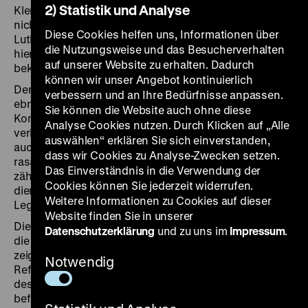
2) Statistik und Analyse
Kleriker ließ sich eine Reformierung der Kirche ab 1520
nicht mehr verhindern. Gewiss fungierten Martin
Diese Cookies helfen uns, Informationen über
Luthers im Jahr 1517 veröffentlichten 95 Thesen
die Nutzungsweise und das Besucherverhalten
hierbei als Zündfunke für die heute als Reformation
auf unserer Website zu erhalten. Dadurch
bekannte Umwälzung.
können wir unser Angebot kontinuierlich
Der von Johannes Gutenberg entwickelte Buchdruck
verbessern und an Ihre Bedürfnisse anpassen.
ebnete den Weg für neue
Sie können die Website auch ohne diese
Kommunikationsmöglichkeiten. In der Folge
Analyse Cookies nutzen. Durch Klicken auf „Alle
verbreitete sich neben den reformatorischen Ideen
auswählen“ erklären Sie sich einverstanden,
auch die von Luther ins Deutsche übersetzte Bibel
dass wir Cookies zu Analyse-Zwecken setzen.
rasant. Zu den Hauptursachen des Bauernkrieges
Das Einverständnis in die Verwendung der
zählten primär keine religiösen Fragen. Dennoch
Cookies können Sie jederzeit widerrufen.
diente die Reformation zu dessen religiöser
Weitere Informationen zu Cookies auf dieser
Legitimation.
Website finden Sie in unserer
Die chronologische Präsentation konzentriert sich auf
Datenschutzerklärung
und zu uns im
Impressum
.
die Entwicklungen im deutschsprachigen Raum und
zeigt zeitgenössische Publikationen der
Notwendig
Reformationszeit aus den Beständen der Bibliothek
des Deutschen Historischen Museums. Darunter
befinden sich sowohl Hauptwerke der Reformation als