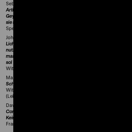
Sebastian Lotzer:
Die gründtlichen vnd rechten haupt
Artickel aller Bauerschafft vnnd hyndersessen der
Geystlichen vnnd Weltlichen oeberkeyten vonn welchen
sie sich beschwert vermaynen
Speyer: Jakob Schmidt, 1525 | R 56/4870<P>
Johannes Lichtenberger:
Die weissagunge Johannis
Lichtenbergers deudsch zugericht mit vleys Sampt einer
nutzlichen vorrede vnd vnterricht D. Martini Luthers Wie
man die selbige vnd der gleichen weissagunge vernemen
sol
Wittenberg: Hans Lufft, 1527 | R 98/1811
Martin Luther [Übers.]:
Biblia, das ist, die gantze Heilige
Schrifft deudsch
Wittenberg: Hans Lufft, 1534 | RA 53/161 -1 | Faksimile
(Leipzig: Foerster, 1934)
David Chyträus:
Historia Der Augspurgischen
Confession Wie sie erstlich berahtschlagt verfasset vnd
Keiser Carolo V. vbergeben ist ...
Frankfurt a. M.: Georg Rab d.Ä., 1577 | R 55/2240