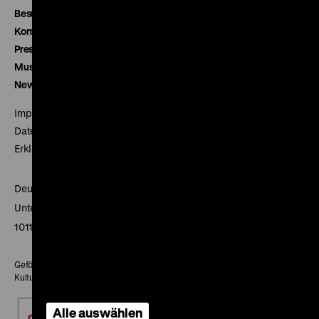
Besucherservice
Kontakt
Presse
Museumsverein
Newsletter
Impressum
Datenschutz
Erklärung digitale Barrierefreiheit
Deutsches Historisches Museum
Unter den Linden 2
10117 Berlin
Gefördert mit Mitteln des Beauftragten der Bundesregierung für
Kultur und Medien
Alle auswählen