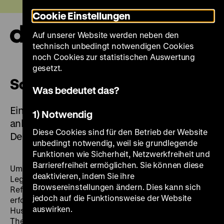
Direkt
Heute +
Cookie Einstellungen
zum
Seiteninhalt
Auf unserer Website werden neben den
springen
Navi
technisch unbedingt notwendigen Cookies
auf-
und
noch Cookies zur statistischen Auswertung
zuk
gesetzt.
Sola scriptura
Was bedeutet das?
Eine Ausstellung der DHM Bibliothek –
1) Notwendig
anlässlich 500 Jahre Reformation in
Diese Cookies sind für den Betrieb der Website
Deutschland
unbedingt notwendig, weil sie grundlegende
Funktionen wie Sicherheit, Netzwerkfreiheit und
Barrierefreiheit ermöglichen. Sie können diese
Um 1500 steckte die Kirche in einer folgenschweren
deaktivieren, indem Sie ihre
Legitimationskrise. Zahlreiche Forderungen nach
Browsereinstellungen ändern. Dies kann sich
Reformen konnte die mittelalterliche Kirche noch
jedoch auf die Funktionsweise der Website
erfolgreich abwenden. So wurden Häretiker wie Jan
auswirken.
Hus öffentlich verbrannt oder zum Widerruf ihrer
Thesen gezwungen. Trotz des Widerstandes der