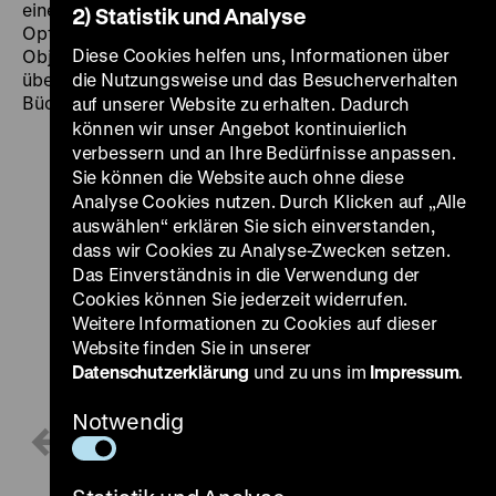
eine eigene private Buchsammlung aufzubauen.
2) Statistik und Analyse
Optisch sehr aufwendig gestaltete und unikale
Diese Cookies helfen uns, Informationen über
Objekte aus der Bibliothekssammlung legten Zeugnis
über eine der schönsten Lieben der Welt – der
die Nutzungsweise und das Besucherverhalten
Bücherliebe – ab.
auf unserer Website zu erhalten. Dadurch
können wir unser Angebot kontinuierlich
verbessern und an Ihre Bedürfnisse anpassen.
Sie können die Website auch ohne diese
Analyse Cookies nutzen. Durch Klicken auf „Alle
auswählen“ erklären Sie sich einverstanden,
dass wir Cookies zu Analyse-Zwecken setzen.
Das Einverständnis in die Verwendung der
Cookies können Sie jederzeit widerrufen.
Weitere Informationen zu Cookies auf dieser
Website finden Sie in unserer
Datenschutzerklärung
und zu uns im
Impressum
.
Notwendig
1 / 4