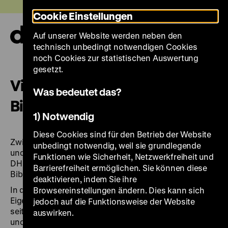
Direkt
Heute +
Cookie Einstellungen
zum
Seiteninhalt
Auf unserer Website werden neben den
springen
Navi
technisch unbedingt notwendigen Cookies
auf-
und
noch Cookies zur statistischen Auswertung
zuk
gesetzt.
Vitrinenausstellung zur
Was bedeutet das?
Bibliophilie
1) Notwendig
Diese Cookies sind für den Betrieb der Website
Zwischen der Langen Nacht der Museen (30.08.2025)
unbedingt notwendig, weil sie grundlegende
und dem Tag der Bibliotheken (24.10.2025) zeigte die
Funktionen wie Sicherheit, Netzwerkfreiheit und
DHM-Bibliothek eine Vitrinenausstellung zur
Barrierefreiheit ermöglichen. Sie können diese
Bibliophilie.
deaktivieren, indem Sie ihre
In der gezeigten Präsentation erfuhr man, welche
Browsereinstellungen ändern. Dies kann sich
Eigenschaften eine bibliophile Person auszeichnet,
jedoch auf die Funktionsweise der Website
seit wann es das Phänomen des Büchersammelns gab
auswirken.
und welche Gründe Buchliebhaber dazu animierten,