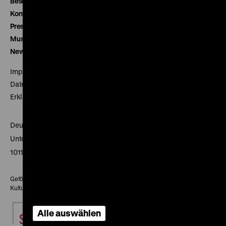
Besucherservice
Kontakt
Presse
Museumsverein
Newsletter
Impressum
Datenschutz
Erklärung digitale Barrierefreiheit
Deutsches Historisches Museum
Unter den Linden 2
10117 Berlin
Gefördert mit Mitteln des Beauftragten der Bundesregierung für
Kultur und Medien
Alle auswählen