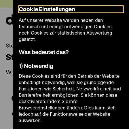
Direkt
Heute +
Cookie Einstellungen
zum
Seiteninhalt
Auf unserer Website werden neben den
springen
Navi
technisch unbedingt notwendigen Cookies
auf-
und
noch Cookies zur statistischen Auswertung
zuk
gesetzt.
Steinschlossbüchse
Was bedeutet das?
Steinschlossbüchse
1) Notwendig
W 54/610
Diese Cookies sind für den Betrieb der Website
unbedingt notwendig, weil sie grundlegende
Funktionen wie Sicherheit, Netzwerkfreiheit und
Barrierefreiheit ermöglichen. Sie können diese
deaktivieren, indem Sie ihre
Browsereinstellungen ändern. Dies kann sich
jedoch auf die Funktionsweise der Website
auswirken.