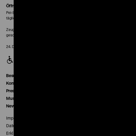
Seite
Öffnungszeiten
Pei-Bau:
täglich 10-18 Uhr
Zeughaus:
geschlossen
24. Dezember geschlossen
Besucherservice
Kontakt
Presse
Museumsverein
Newsletter
Impressum
Datenschutz
Erklärung digitale Barrierefreiheit