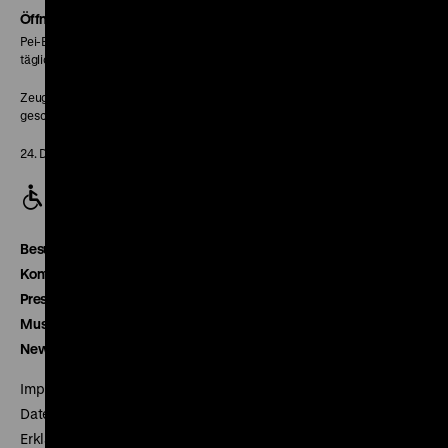
Seite
Öffnungszeiten
Pei-Bau:
täglich 10-18 Uhr
Zeughaus:
geschlossen
24. Dezember geschlossen
Besucherservice
Kontakt
Presse
Museumsverein
Newsletter
Impressum
Datenschutz
Erklärung digitale Barrierefreiheit