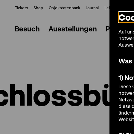
Tickets
Shop
Objektdatenbank
Journal
LeMO
ZWBE
Coo
Besuch
Ausstellungen
Progra
Auf un
notwen
Auswer
Was 
1) N
chlossbü
Diese 
notwen
Netzwe
diese 
ändern
Websit