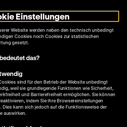
Informationen
Informationen
Suche
Heute +
Deutsch
Englisch
Zeughauskino
Dunklen
De
En
zum
zum
Modus
kie Einstellungen
Deutschen
Deutschen
umschalten
Historischen
Historischen
mm
Sammlung
Bildung
Museum
Museum
Museum
serer Website werden neben den technisch unbedingt
in
in
digen Cookies noch Cookies zur statistischen
Deutscher
Leichter
tung gesetzt.
Gebärdensprache
Sprache
bedeutet das?
otwendig
chse
Cookies sind für den Betrieb der Website unbedingt
dig, weil sie grundlegende Funktionen wie Sicherheit,
rkfreiheit und Barrierefreiheit ermöglichen. Sie können
deaktivieren, indem Sie ihre Browsereinstellungen
. Dies kann sich jedoch auf die Funktionsweise der
e auswirken.