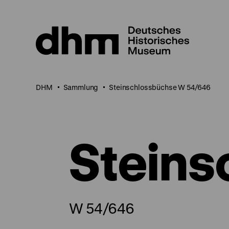
Direkt
zum
Seiteninhalt
springen
DHM
Sammlung
Steinschlossbüchse W 54/646
Steins
W 54/646