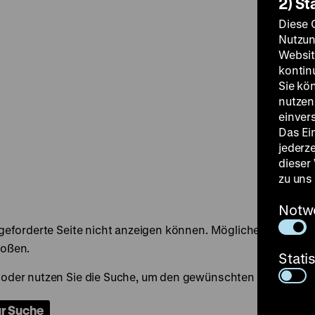
2) St
Diese 
Nutzun
Websit
kontin
Sie kö
nutzen.
einver
Das Ei
jederz
dieser
zu uns
Notw
Stati