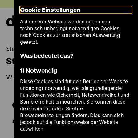
Direkt
Heute +
Cookie Einstellungen
zum
Seiteninhalt
Auf unserer Website werden neben den
springen
Navi
technisch unbedingt notwendigen Cookies
auf-
und
noch Cookies zur statistischen Auswertung
zuk
gesetzt.
Steinschlossbüchse
Was bedeutet das?
Steinschlossbüchse
1) Notwendig
W 54/687
Diese Cookies sind für den Betrieb der Website
unbedingt notwendig, weil sie grundlegende
Funktionen wie Sicherheit, Netzwerkfreiheit und
Barrierefreiheit ermöglichen. Sie können diese
deaktivieren, indem Sie ihre
Browsereinstellungen ändern. Dies kann sich
jedoch auf die Funktionsweise der Website
auswirken.