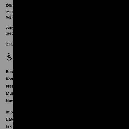
Seite
Öffnungszeiten
Pei-Bau:
täglich 10-18 Uhr
Zeughaus:
geschlossen
24. Dezember geschlossen
Besucherservice
Kontakt
Presse
Museumsverein
Newsletter
Impressum
Datenschutz
Erklärung digitale Barrierefreiheit