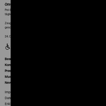
Seite
Öffnungszeiten
Pei-Bau:
täglich 10-18 Uhr
Zeughaus:
geschlossen
24. Dezember geschlossen
Besucherservice
Kontakt
Presse
Museumsverein
Newsletter
Impressum
Datenschutz
Erklärung digitale Barrierefreiheit