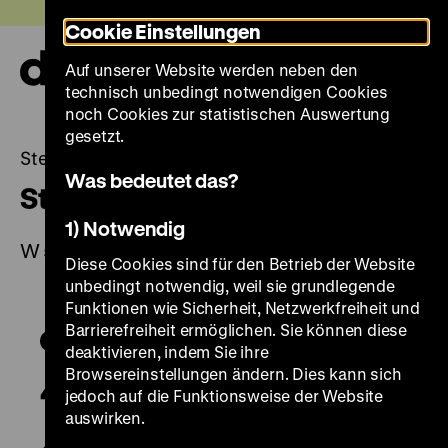
Direkt
Heute +
Cookie Einstellungen
zum
Seiteninhalt
Auf unserer Website werden neben den
springen
Navi
technisch unbedingt notwendigen Cookies
auf-
und
noch Cookies zur statistischen Auswertung
zuk
gesetzt.
Steinschlossbüchse
Was bedeutet das?
Steinschlossbüchse
1) Notwendig
W 54/690
Diese Cookies sind für den Betrieb der Website
unbedingt notwendig, weil sie grundlegende
Funktionen wie Sicherheit, Netzwerkfreiheit und
Barrierefreiheit ermöglichen. Sie können diese
deaktivieren, indem Sie ihre
Browsereinstellungen ändern. Dies kann sich
jedoch auf die Funktionsweise der Website
auswirken.