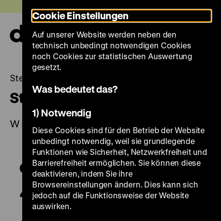
Direkt
Heute +
Cookie Einstellungen
zum
Seiteninhalt
Auf unserer Website werden neben den
springen
Navi
technisch unbedingt notwendigen Cookies
auf-
und
noch Cookies zur statistischen Auswertung
zuk
gesetzt.
Steinschlossbüchse
Was bedeutet das?
Steinschlossbüchse
1) Notwendig
W 54/716
Diese Cookies sind für den Betrieb der Website
unbedingt notwendig, weil sie grundlegende
Funktionen wie Sicherheit, Netzwerkfreiheit und
Barrierefreiheit ermöglichen. Sie können diese
deaktivieren, indem Sie ihre
Browsereinstellungen ändern. Dies kann sich
jedoch auf die Funktionsweise der Website
auswirken.