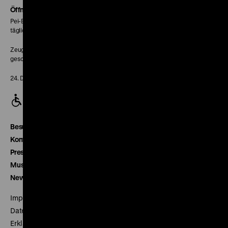
Seite
Öffnungszeiten
Pei-Bau:
täglich 10-18 Uhr
Zeughaus:
geschlossen
24. Dezember geschlossen
Besucherservice
Kontakt
Presse
Museumsverein
Newsletter
Impressum
Datenschutz
Erklärung digitale Barrierefreiheit