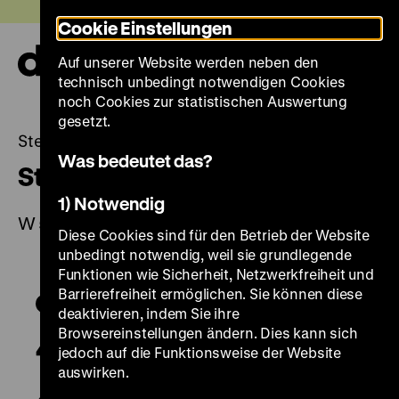
Direkt
Heute +
Cookie Einstellungen
zum
Seiteninhalt
Auf unserer Website werden neben den
springen
Navi
technisch unbedingt notwendigen Cookies
auf-
und
noch Cookies zur statistischen Auswertung
zuk
gesetzt.
Steinschlossbüchse
Was bedeutet das?
Steinschlossbüchse
1) Notwendig
W 54/725
Diese Cookies sind für den Betrieb der Website
unbedingt notwendig, weil sie grundlegende
Funktionen wie Sicherheit, Netzwerkfreiheit und
Barrierefreiheit ermöglichen. Sie können diese
deaktivieren, indem Sie ihre
Browsereinstellungen ändern. Dies kann sich
jedoch auf die Funktionsweise der Website
auswirken.