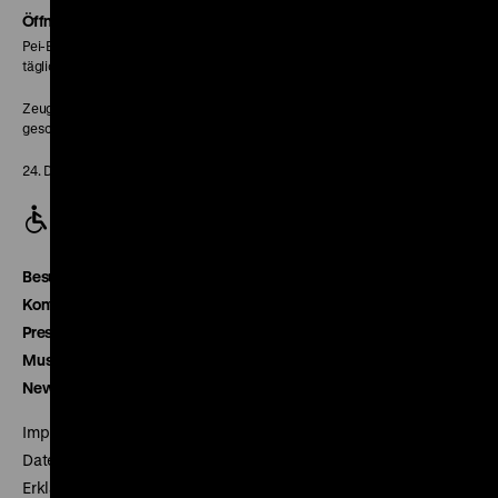
Seite
Öffnungszeiten
Pei-Bau:
täglich 10-18 Uhr
Zeughaus:
geschlossen
24. Dezember geschlossen
Besucherservice
Kontakt
Presse
Museumsverein
Newsletter
Impressum
Datenschutz
Erklärung digitale Barrierefreiheit