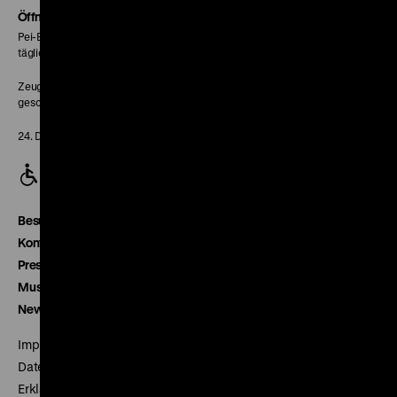
Seite
Öffnungszeiten
Pei-Bau:
täglich 10-18 Uhr
Zeughaus:
geschlossen
24. Dezember geschlossen
Besucherservice
Kontakt
Presse
Museumsverein
Newsletter
Impressum
Datenschutz
Erklärung digitale Barrierefreiheit