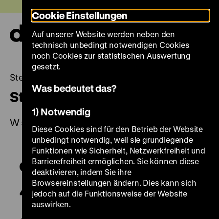
Direkt
Heute +
Cookie Einstellungen
zum
Seiteninhalt
Auf unserer Website werden neben den
springen
Navi
technisch unbedingt notwendigen Cookies
auf-
und
noch Cookies zur statistischen Auswertung
zuk
gesetzt.
Steinschlossbüchse
Was bedeutet das?
Steinschlossbüchse
1) Notwendig
W 54/740
Diese Cookies sind für den Betrieb der Website
unbedingt notwendig, weil sie grundlegende
Funktionen wie Sicherheit, Netzwerkfreiheit und
Barrierefreiheit ermöglichen. Sie können diese
deaktivieren, indem Sie ihre
Browsereinstellungen ändern. Dies kann sich
jedoch auf die Funktionsweise der Website
auswirken.