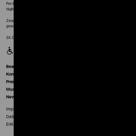
Pei-Bau:
täglich 10-18 Uhr
Zeughaus:
geschlossen
24. Dezember geschlossen
Besucherservice
Kontakt
Presse
Museumsverein
Newsletter
Impressum
Datenschutz
Erklärung digitale Barrierefreiheit