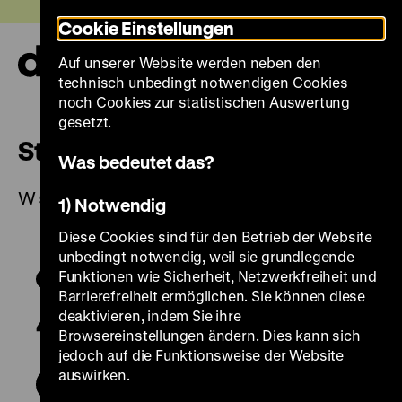
Direkt
Heute +
Cookie Einstellungen
zum
Seiteninhalt
Auf unserer Website werden neben den
springen
Navi
technisch unbedingt notwendigen Cookies
auf-
und
noch Cookies zur statistischen Auswertung
zuk
gesetzt.
Steinschlossbüchse
Was bedeutet das?
W 54/768
1) Notwendig
Diese Cookies sind für den Betrieb der Website
unbedingt notwendig, weil sie grundlegende
Funktionen wie Sicherheit, Netzwerkfreiheit und
Barrierefreiheit ermöglichen. Sie können diese
deaktivieren, indem Sie ihre
Browsereinstellungen ändern. Dies kann sich
jedoch auf die Funktionsweise der Website
auswirken.