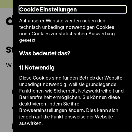
Direkt
Heute +
Cookie Einstellungen
zum
Seiteninhalt
Auf unserer Website werden neben den
springen
Navi
technisch unbedingt notwendigen Cookies
auf-
und
noch Cookies zur statistischen Auswertung
zuk
gesetzt.
Steinschlossbüchse
Was bedeutet das?
W 54/775
1) Notwendig
Diese Cookies sind für den Betrieb der Website
unbedingt notwendig, weil sie grundlegende
Funktionen wie Sicherheit, Netzwerkfreiheit und
Barrierefreiheit ermöglichen. Sie können diese
deaktivieren, indem Sie ihre
Browsereinstellungen ändern. Dies kann sich
jedoch auf die Funktionsweise der Website
auswirken.