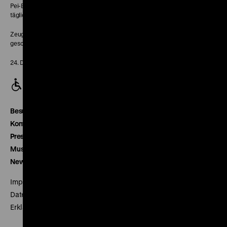
Pei-Bau:
täglich 10-18 Uhr
Zeughaus:
geschlossen
24. Dezember geschlossen
Besucherservice
Kontakt
Presse
Museumsverein
Newsletter
Impressum
Datenschutz
Erklärung digitale Barrierefreiheit