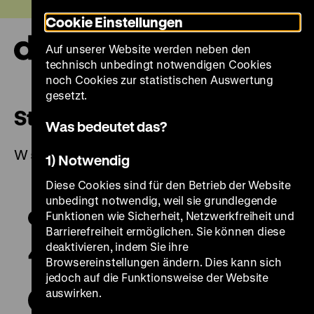
Direkt
Heute +
Cookie Einstellungen
zum
Seiteninhalt
Auf unserer Website werden neben den
springen
Navi
technisch unbedingt notwendigen Cookies
auf-
und
noch Cookies zur statistischen Auswertung
zuk
gesetzt.
Steinschlosspistole
Was bedeutet das?
W 54/793
1) Notwendig
Diese Cookies sind für den Betrieb der Website
unbedingt notwendig, weil sie grundlegende
Funktionen wie Sicherheit, Netzwerkfreiheit und
Barrierefreiheit ermöglichen. Sie können diese
deaktivieren, indem Sie ihre
Browsereinstellungen ändern. Dies kann sich
jedoch auf die Funktionsweise der Website
auswirken.