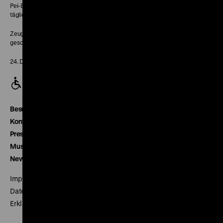
Pei-Bau:
täglich 10-18 Uhr
Zeughaus:
geschlossen
24. Dezember geschlossen
Besucherservice
Kontakt
Presse
Museumsverein
Newsletter
Impressum
Datenschutz
Erklärung digitale Barrierefreiheit