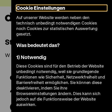
Direkt
Heute +
Cookie Einstellungen
zum
Seiteninhalt
Auf unserer Website werden neben den
springen
Navi
technisch unbedingt notwendigen Cookies
auf-
und
noch Cookies zur statistischen Auswertung
zuk
gesetzt.
Steinschlosspistole
Was bedeutet das?
W 54/804
1) Notwendig
Diese Cookies sind für den Betrieb der Website
unbedingt notwendig, weil sie grundlegende
Funktionen wie Sicherheit, Netzwerkfreiheit und
Barrierefreiheit ermöglichen. Sie können diese
deaktivieren, indem Sie ihre
Browsereinstellungen ändern. Dies kann sich
jedoch auf die Funktionsweise der Website
auswirken.