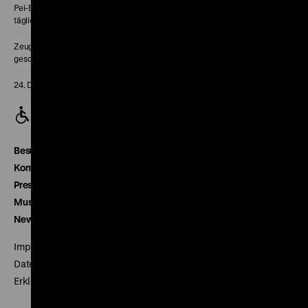
Pei-Bau:
täglich 10-18 Uhr
Zeughaus:
geschlossen
24. Dezember geschlossen
Besucherservice
Kontakt
Presse
Museumsverein
Newsletter
Impressum
Datenschutz
Erklärung digitale Barrierefreiheit