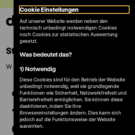
Direkt
Heute +
Cookie Einstellungen
zum
Seiteninhalt
Auf unserer Website werden neben den
springen
Navi
technisch unbedingt notwendigen Cookies
auf-
und
noch Cookies zur statistischen Auswertung
zuk
gesetzt.
Steinschlosspistole
Was bedeutet das?
W 54/809
1) Notwendig
Diese Cookies sind für den Betrieb der Website
unbedingt notwendig, weil sie grundlegende
Funktionen wie Sicherheit, Netzwerkfreiheit und
Barrierefreiheit ermöglichen. Sie können diese
deaktivieren, indem Sie ihre
Browsereinstellungen ändern. Dies kann sich
jedoch auf die Funktionsweise der Website
auswirken.