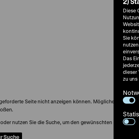
2) St
Diese 
Nutzun
Websit
kontin
Sie kö
nutzen.
einver
Das Ei
jederz
dieser
zu uns
Notw
Stati