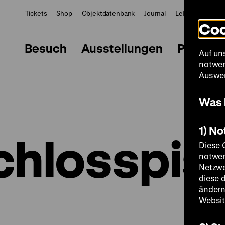
Tickets
Shop
Objektdatenbank
Journal
LeMO
ZWBE
Coo
Besuch
Ausstellungen
Progra
Auf un
notwen
Auswer
Was 
1) N
chlosspist
Diese 
notwen
Netzwe
diese 
ändern
Websit