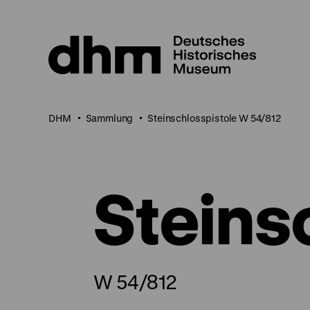
Direkt
zum
Seiteninhalt
springen
DHM
Sammlung
Steinschlosspistole W 54/812
Steins
W 54/812