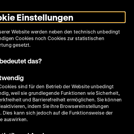
Informationen
Informationen
Suche
Heute +
Deutsch
Englisch
Zeughauskino
Dunklen
De
En
zum
zum
Modus
kie Einstellungen
Deutschen
Deutschen
umschalten
Historischen
Historischen
mm
Sammlung
Bildung
Museum
Museum
Museum
serer Website werden neben den technisch unbedingt
in
in
digen Cookies noch Cookies zur statistischen
Deutscher
Leichter
tung gesetzt.
Gebärdensprache
Sprache
bedeutet das?
otwendig
ole
Cookies sind für den Betrieb der Website unbedingt
dig, weil sie grundlegende Funktionen wie Sicherheit,
rkfreiheit und Barrierefreiheit ermöglichen. Sie können
deaktivieren, indem Sie ihre Browsereinstellungen
. Dies kann sich jedoch auf die Funktionsweise der
e auswirken.