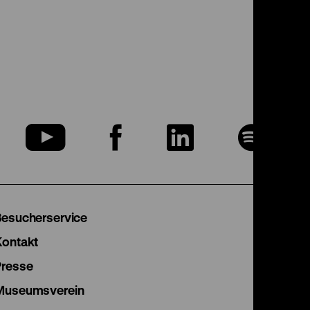
u
Zu
Zu
Zu
Zu
nserer
unserer
unserer
unserer
uns
nstagram
YouTube
Facebook
LinkedIn
Spo
Besucherservice
eite
Seite
Seite
Seite
Sei
Kontakt
Presse
Museumsverein