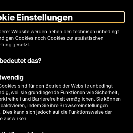
Informationen
Informationen
Suche
Heute +
Deutsch
Englisch
Zeughauskino
Dunklen
De
En
zum
zum
Modus
kie Einstellungen
Deutschen
Deutschen
umschalten
Historischen
Historischen
mm
Sammlung
Bildung
Museum
Museum
Museum
serer Website werden neben den technisch unbedingt
in
in
digen Cookies noch Cookies zur statistischen
Deutscher
Leichter
tung gesetzt.
Gebärdensprache
Sprache
bedeutet das?
otwendig
ole
Cookies sind für den Betrieb der Website unbedingt
dig, weil sie grundlegende Funktionen wie Sicherheit,
rkfreiheit und Barrierefreiheit ermöglichen. Sie können
deaktivieren, indem Sie ihre Browsereinstellungen
. Dies kann sich jedoch auf die Funktionsweise der
e auswirken.