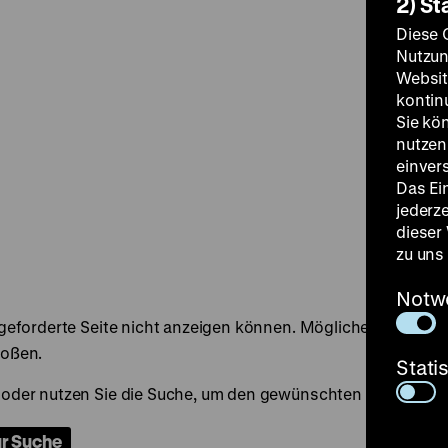
2) St
Diese 
Nutzun
Websit
kontin
Sie kö
nutzen.
einver
Das Ei
jederz
dieser
zu uns
Notw
Stati