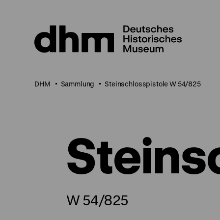
Direkt
zum
Seiteninhalt
springen
DHM
Sammlung
Steinschlosspistole W 54/825
Steins
W 54/825