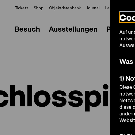
Tickets
Shop
Objektdatenbank
Journal
LeMO
ZWBE
Coo
Besuch
Ausstellungen
Progra
Auf un
notwen
Auswer
Was 
1) N
chlosspist
Diese 
notwen
Netzwe
diese 
ändern
Websit