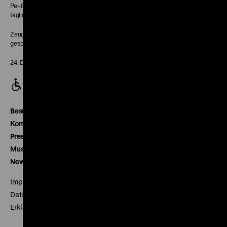
Pei-Bau:
täglich 10-18 Uhr
Zeughaus:
geschlossen
24. Dezember geschlossen
Besucherservice
Kontakt
Presse
Museumsverein
Newsletter
Impressum
Datenschutz
Erklärung digitale Barrierefreiheit