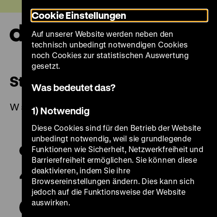
Direkt
Heute +
Cookie Einstellungen
zum
Seiteninhalt
Auf unserer Website werden neben den
springen
Navi
technisch unbedingt notwendigen Cookies
auf-
und
noch Cookies zur statistischen Auswertung
zuk
gesetzt.
Steinschlosspistole
Was bedeutet das?
W 54/827
1) Notwendig
Diese Cookies sind für den Betrieb der Website
unbedingt notwendig, weil sie grundlegende
Funktionen wie Sicherheit, Netzwerkfreiheit und
Barrierefreiheit ermöglichen. Sie können diese
deaktivieren, indem Sie ihre
Browsereinstellungen ändern. Dies kann sich
jedoch auf die Funktionsweise der Website
auswirken.