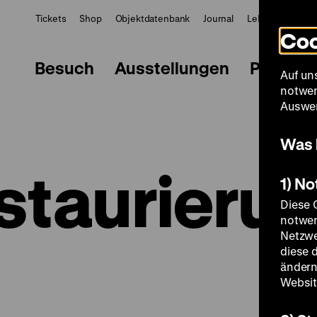
Tickets
Shop
Objektdatenbank
Journal
LeMO
ZWBE
Coo
Besuch
Ausstellungen
Progra
Auf un
notwen
Auswer
Was 
staurieru
1) N
Diese 
notwen
Netzwe
diese 
ändern
Websit