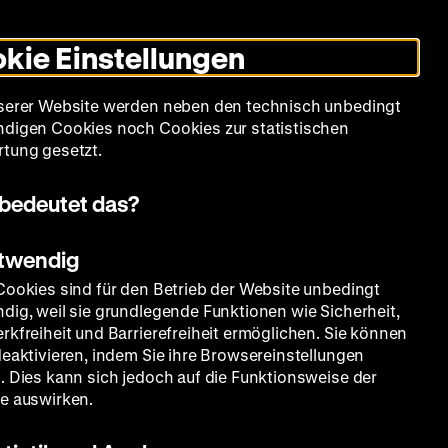
Informationen
Informationen
Suche
Heute +
Deutsch
Englisch
Zeughauskino
Dunklen
De
En
zum
zum
Modus
kie Einstellungen
Deutschen
Deutschen
umschalten
Historischen
Historischen
mm
Sammlung
Bildung
Museum
Museum
Museum
serer Website werden neben den technisch unbedingt
in
in
digen Cookies noch Cookies zur statistischen
Deutscher
Leichter
tung gesetzt.
Gebärdensprache
Sprache
bedeutet das?
ng
otwendig
Cookies sind für den Betrieb der Website unbedingt
dig, weil sie grundlegende Funktionen wie Sicherheit,
rkfreiheit und Barrierefreiheit ermöglichen. Sie können
deaktivieren, indem Sie ihre Browsereinstellungen
. Dies kann sich jedoch auf die Funktionsweise der
e auswirken.