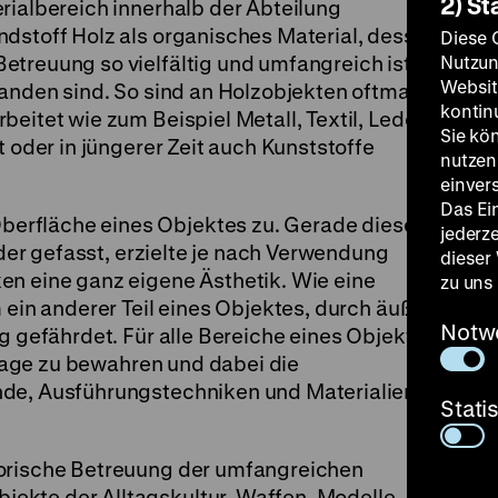
2) St
rialbereich innerhalb der Abteilung
ndstoff Holz als organisches Material, dessen
Diese 
Nutzun
etreuung so vielfältig und umfangreich ist wie
Websit
tanden sind. So sind an Holzobjekten oftmals
kontin
eitet wie zum Beispiel Metall, Textil, Leder,
Sie kö
t oder in jüngerer Zeit auch Kunststoffe
nutzen.
einver
Das Ei
erfläche eines Objektes zu. Gerade dieser
jederz
 oder gefasst, erzielte je nach Verwendung
dieser
en eine ganz eigene Ästhetik. Wie eine
zu uns
 ein anderer Teil eines Objektes, durch äußere
Notw
ig gefährdet. Für alle Bereiche eines Objektes
ussage zu bewahren und dabei die
nde, Ausführungstechniken und Materialien zu
Stati
torische Betreuung der umfangreichen
ekte der Alltagskultur, Waffen, Modelle,