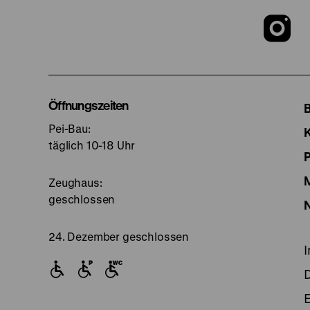
Z
u
I
Öffnungszeiten
Pei-Bau:
S
täglich 10-18 Uhr
Zeughaus:
geschlossen
24. Dezember geschlossen
E