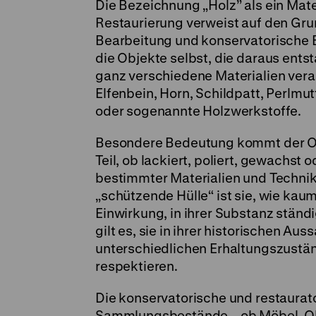
Die Bezeichnung „Holz” als ein Mate
Restaurierung verweist auf den Gru
Bearbeitung und konservatorische B
die Objekte selbst, die daraus ents
ganz verschiedene Materialien verarb
Elfenbein, Horn, Schildpatt, Perlmut
oder sogenannte Holzwerkstoffe.
Besondere Bedeutung kommt der Ob
Teil, ob lackiert, poliert, gewachst
bestimmter Materialien und Technik
„schützende Hülle“ ist sie, wie kaum
Einwirkung, in ihrer Substanz ständ
gilt es, sie in ihrer historischen A
unterschiedlichen Erhaltungszustä
respektieren.
Die konservatorische und restaura
Sammlungsbestände – ob Möbel, Obj