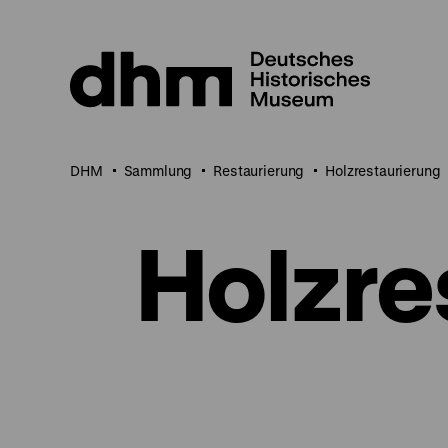
Direkt
zum
Seiteninhalt
springen
DHM
Sammlung
Restaurierung
Holzrestaurierung
Holzre