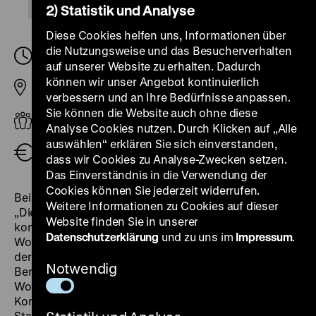
2) Statistik und Analyse
Diese Cookies helfen uns, Informationen über
die Nutzungsweise und das Besucherverhalten
Sonntag, 01. Oktober 2023, 11.00
-
11.30 Uhr
auf unserer Website zu erhalten. Dadurch
können wir unser Angebot kontinuierlich
Pei-Bau
verbessern und an Ihre Bedürfnisse anpassen.
Sie können die Website auch ohne diese
Erwachsene
Analyse Cookies nutzen. Durch Klicken auf „Alle
auswählen“ erklären Sie sich einverstanden,
Eintritt frei
dass wir Cookies zu Analyse-Zwecken setzen.
Das Einverständnis in die Verwendung der
Cookies können Sie jederzeit widerrufen.
Bei seinem Konzert in Köln sang Wolf Biermann 1976:
Weitere Informationen zu Cookies auf dieser
„Die BRD braucht eine KP“. Trotz seiner
Website finden Sie in unserer
kommunistisch-sozialistischen Überzeugung wurde
Datenschutzerklärung
und zu uns im
Impressum
.
Wolf Biermann in der Folge gegen seinen Willen aus
der DDR ausgebürgert und durfte nicht nach Ost-
Notwendig
Berlin zurückkehren. Erst im Dezember 1989, drei
Wochen nach Öffnung der Mauer, gab er wieder ein
Konzert in Leipzig. Mit der Vereinigung der deutschen
Staaten 1990 wurden die DDR und ihre politischen