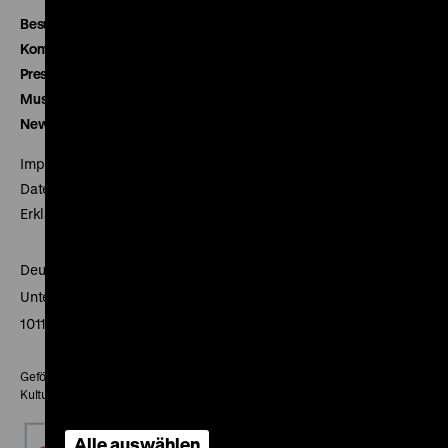
Besucherservice
Kontakt
Presse
Museumsverein
Newsletter
Impressum
Datenschutz
Erklärung digitale Barrierefreiheit
Deutsches Historisches Museum
Unter den Linden 2
10117 Berlin
Gefördert mit Mitteln des Beauftragten der Bundesregierung für
Kultur und Medien
Alle auswählen