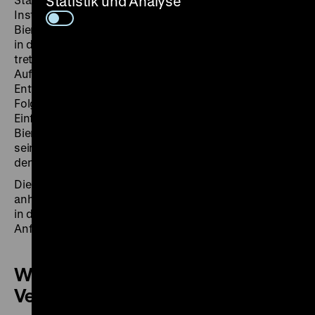
Statistik und Analyse
Institutionen nach und nach aufgelöst. Für Wolf
Biermann bedeutete die Zeit im vereinten Deutschland,
in die Auseinandersetzung mit seiner Stasi-Akte zu
treten. Tausende Seiten des ZOV „Lyriker" hatten die
Aufarbeitung des erlittenen Unrechts und die
Enttarnung von IM in seinem engsten Umfeld zur
Folge. Dennoch löste die Auflösung der DDR und die
Einführung eines Feiertages am 3. Oktober bei
Biermann ambivalente Gefühle aus. So schreibt er in
seiner Autobiografie: „... mit gemischten Gefühlen in
den 3. Oktober hinein“.
Die Kurzführungen der Bildungsreferent*innen geben
anhand der Biografie des Liedermachers einen Einblick
in die Bürgerrechtsbewegung der DDR und in die
Anfangsjahre des vereinten Deutschlands.
Weitere Termine dieser
Veranstaltung