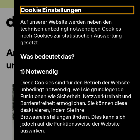
Direkt
Heute +
Cookie Einstellungen
zum
Seiteninhalt
Auf unserer Website werden neben den
springen
Navi
technisch unbedingt notwendigen Cookies
auf-
und
noch Cookies zur statistischen Auswertung
zuk
gesetzt.
Angekommen? Wolf Biermann
Was bedeutet das?
und die BRD
1) Notwendig
Diese Cookies sind für den Betrieb der Website
unbedingt notwendig, weil sie grundlegende
Funktionen wie Sicherheit, Netzwerkfreiheit und
Barrierefreiheit ermöglichen. Sie können diese
deaktivieren, indem Sie ihre
Browsereinstellungen ändern. Dies kann sich
jedoch auf die Funktionsweise der Website
auswirken.